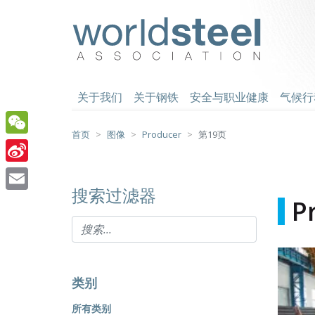
跳
至
worldsteel
主
要
内
容
关于我们
关于钢铁
安全与职业健康
气候行
首页
图像
Producer
第19页
WeChat
Sina
搜索过滤器
Weibo
Email
P
类别
所有类别