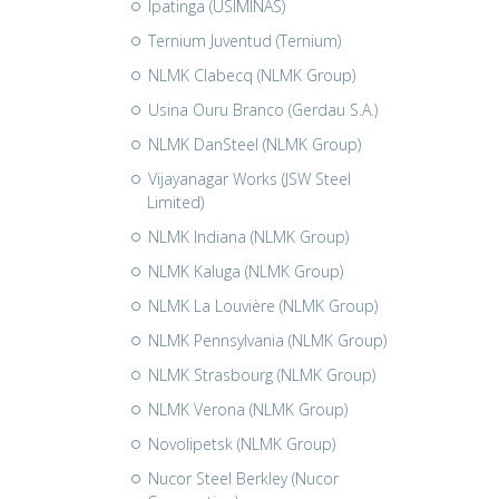
Ipatinga (USIMINAS)
Ternium Juventud (Ternium)
NLMK Clabecq (NLMK Group)
Usina Ouru Branco (Gerdau S.A.)
NLMK DanSteel (NLMK Group)
Vijayanagar Works (JSW Steel
Limited)
NLMK Indiana (NLMK Group)
NLMK Kaluga (NLMK Group)
NLMK La Louvière (NLMK Group)
NLMK Pennsylvania (NLMK Group)
NLMK Strasbourg (NLMK Group)
NLMK Verona (NLMK Group)
Novolipetsk (NLMK Group)
Nucor Steel Berkley (Nucor