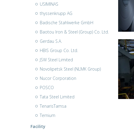
USIMINAS
thyssenkrupp AG
Badische Stahlwerke GmbH
Baotou Iron & Steel (Group) Co. Ltd.
Gerdau S.A.
HBIS Group Co. Ltd.
JSW Steel Limited
Novolipetsk Steel (NLMK Group)
Nucor Corporation
POSCO
Tata Steel Limited
TenarisTamsa
Ternium
Facility