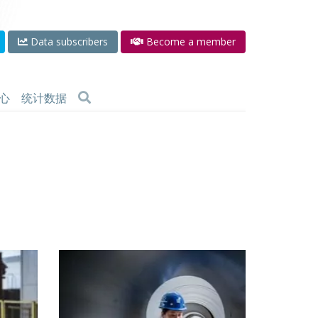
Data subscribers
Become a member
心
统计数据