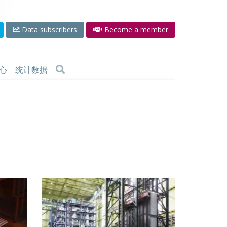
Data subscribers
Become a member
心
统计数据