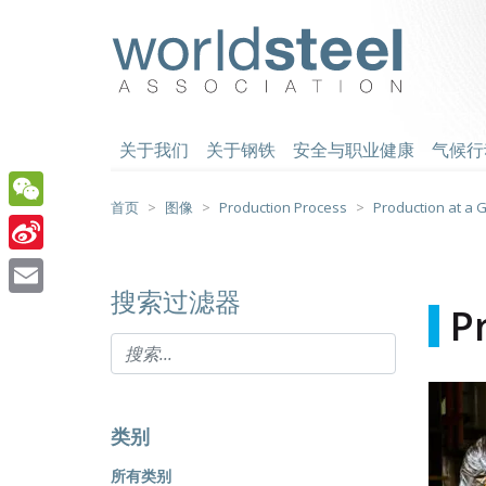
跳
至
worldsteel
主
要
内
容
关于我们
关于钢铁
安全与职业健康
气候行
首页
图像
Production Process
Production at a 
WeChat
Sina
搜索过滤器
Weibo
Email
P
类别
所有类别