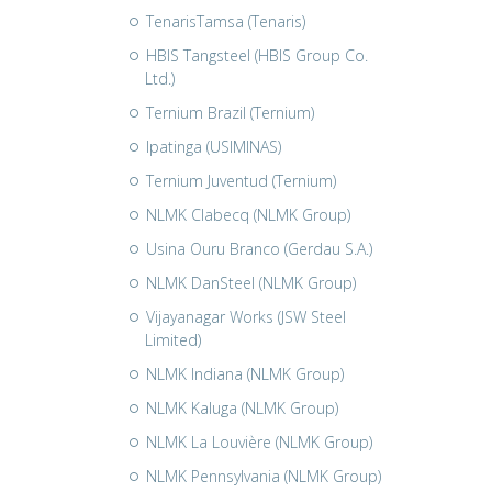
TenarisTamsa (Tenaris)
HBIS Tangsteel (HBIS Group Co.
Ltd.)
Ternium Brazil (Ternium)
Ipatinga (USIMINAS)
Ternium Juventud (Ternium)
NLMK Clabecq (NLMK Group)
Usina Ouru Branco (Gerdau S.A.)
NLMK DanSteel (NLMK Group)
Vijayanagar Works (JSW Steel
Limited)
NLMK Indiana (NLMK Group)
NLMK Kaluga (NLMK Group)
NLMK La Louvière (NLMK Group)
NLMK Pennsylvania (NLMK Group)