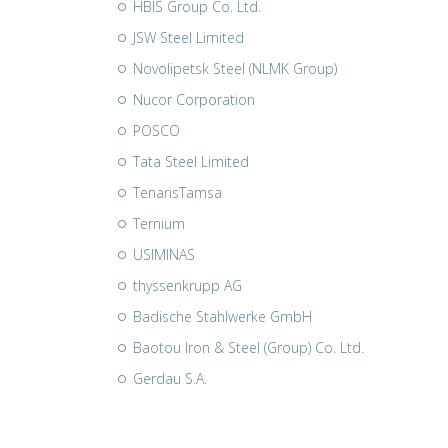
HBIS Group Co. Ltd.
JSW Steel Limited
Novolipetsk Steel (NLMK Group)
Nucor Corporation
POSCO
Tata Steel Limited
TenarisTamsa
Ternium
USIMINAS
thyssenkrupp AG
Badische Stahlwerke GmbH
Baotou Iron & Steel (Group) Co. Ltd.
Gerdau S.A.