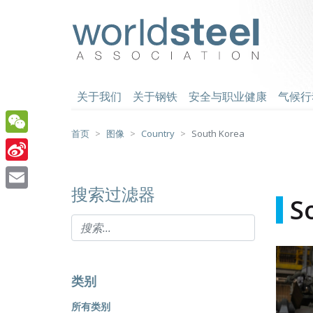
跳
至
worldsteel
主
要
内
容
关于我们
关于钢铁
安全与职业健康
气候行
首页
图像
Country
South Korea
WeChat
Sina
搜索过滤器
Weibo
Email
S
类别
所有类别