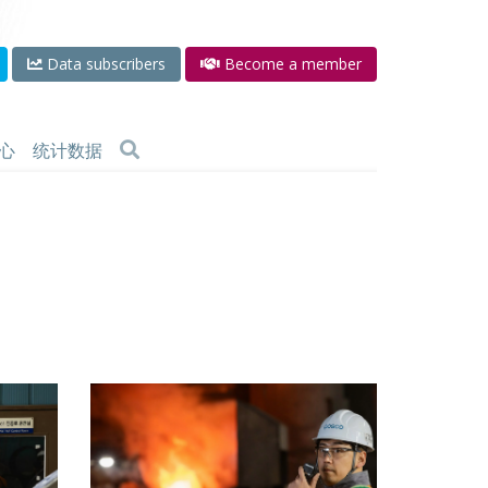
Data subscribers
Become a member
心
统计数据