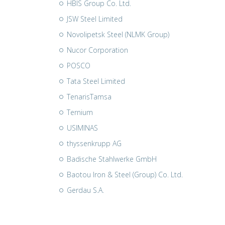
HBIS Group Co. Ltd.
JSW Steel Limited
Novolipetsk Steel (NLMK Group)
Nucor Corporation
POSCO
Tata Steel Limited
TenarisTamsa
Ternium
USIMINAS
thyssenkrupp AG
Badische Stahlwerke GmbH
Baotou Iron & Steel (Group) Co. Ltd.
Gerdau S.A.