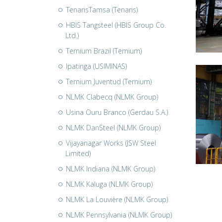
TenarisTamsa (Tenaris)
HBIS Tangsteel (HBIS Group Co.
Ltd.)
Ternium Brazil (Ternium)
Ipatinga (USIMINAS)
Ternium Juventud (Ternium)
NLMK Clabecq (NLMK Group)
Usina Ouru Branco (Gerdau S.A.)
NLMK DanSteel (NLMK Group)
Vijayanagar Works (JSW Steel
Limited)
NLMK Indiana (NLMK Group)
NLMK Kaluga (NLMK Group)
NLMK La Louvière (NLMK Group)
NLMK Pennsylvania (NLMK Group)