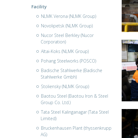
Facility
NLMK Verona (NLMK Group)
Novolipetsk (NLMK Group)
Nucor Steel Berkley (Nucor
Corporation)
Altai-Koks (NLMK Group)
Pohang Steelworks (POSCO)
Badische Stahlwerke (Badische
Stahlwerke Gmbh)
Stoliensky (NLMK Group)
Baotou Steel (Baotou Iron & Steel
Group Co. Ltd.)
Tata Steel Kalinganagar (Tata Steel
Limited)
Bruckenhausen Plant (thyssenkrupp
AG)