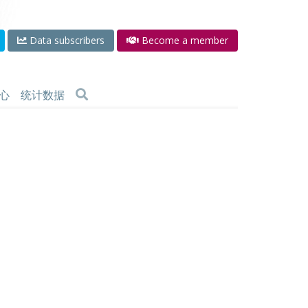
Data subscribers
Become a member
心
统计数据