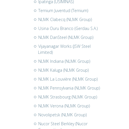
Ipatinga (USIMINAS)
Ternium Juventud (Ternium)
NLMK Clabecq (NLMK Group)
Usina Ouru Branco (Gerdau S.A.)
NLMK DanSteel (NLMK Group)
Vijayanagar Works (JSW Steel
Limited)
NLMK Indiana (NLMK Group)
NLMK Kaluga (NLMK Group)
NLMK La Louvière (NLMK Group)
NLMK Pennsylvania (NLMK Group)
NLMK Strasbourg (NLMK Group)
NLMK Verona (NLMK Group)
Novolipetsk (NLMK Group)
Nucor Steel Berkley (Nucor