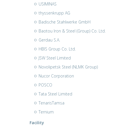
USIMINAS
thyssenkrupp AG
Badische Stahlwerke GmbH
Baotou Iron & Steel (Group) Co. Ltd.
Gerdau S.A.
HBIS Group Co. Ltd.
JSW Steel Limited
Novolipetsk Steel (NLMK Group)
Nucor Corporation
POSCO
Tata Steel Limited
TenarisTamsa
Ternium
Facility