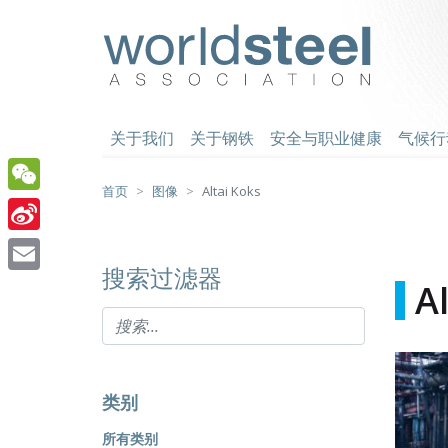
跳
至
worldsteel
主
要
内
容
关于我们
关于钢铁
安全与职业健康
气候行
首页
图像
Altai Koks
WeChat
Sina
搜索过滤器
Weibo
Email
A
类别
所有类别