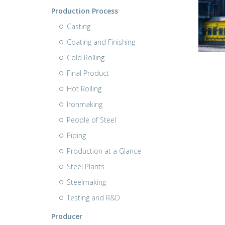
Production Process
Casting
Coating and Finishing
Cold Rolling
Final Product
Hot Rolling
Ironmaking
People of Steel
Piping
Production at a Glance
Steel Plants
Steelmaking
Testing and R&D
Producer