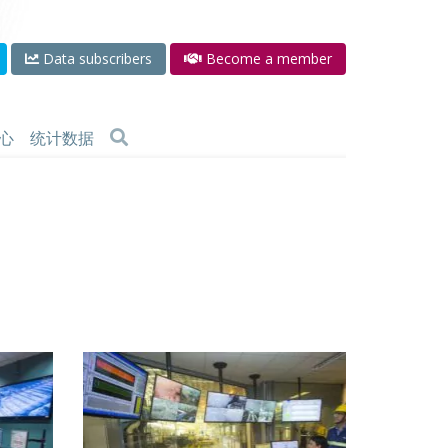
Data subscribers
Become a member
心
统计数据