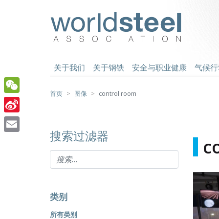
跳
至
worldsteel
主
要
内
容
关于我们
关于钢铁
安全与职业健康
气候行
首页
图像
control room
WeChat
Sina
搜索过滤器
Weibo
Email
c
类别
所有类别