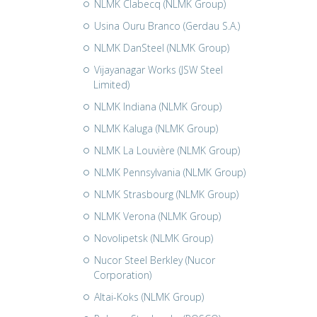
NLMK Clabecq (NLMK Group)
Usina Ouru Branco (Gerdau S.A.)
NLMK DanSteel (NLMK Group)
Vijayanagar Works (JSW Steel
Limited)
NLMK Indiana (NLMK Group)
NLMK Kaluga (NLMK Group)
NLMK La Louvière (NLMK Group)
NLMK Pennsylvania (NLMK Group)
NLMK Strasbourg (NLMK Group)
NLMK Verona (NLMK Group)
Novolipetsk (NLMK Group)
Nucor Steel Berkley (Nucor
Corporation)
Altai-Koks (NLMK Group)