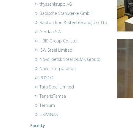
thyssenkrupp AG
Badische Stahlwerke GmbH
Baotou Iron & Steel (Group) Co. Ltd.
Gerdau S.A.
HBIS Group Co. Ltd.
JSW Steel Limited
Novolipetsk Steel (NLMK Group)
Nucor Corporation
POSCO
Tata Steel Limited
TenarisTamsa
Ternium
USIMINAS
Facility