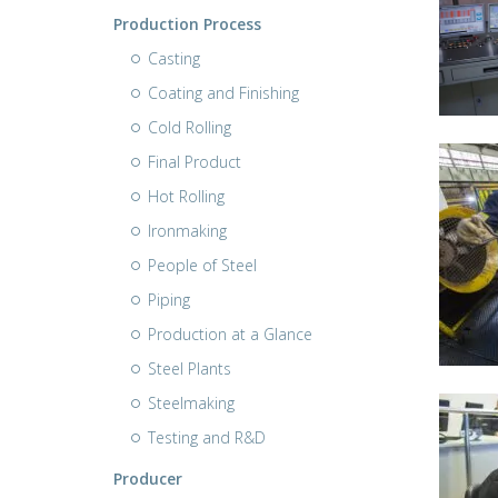
Production Process
Casting
Coating and Finishing
Cold Rolling
Final Product
Hot Rolling
Ironmaking
People of Steel
Piping
Production at a Glance
Steel Plants
Steelmaking
Testing and R&D
Producer