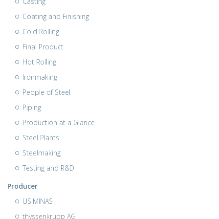
Casting
Coating and Finishing
Cold Rolling
Final Product
Hot Rolling
Ironmaking
People of Steel
Piping
Production at a Glance
Steel Plants
Steelmaking
Testing and R&D
Producer
USIMINAS
thyssenkrupp AG