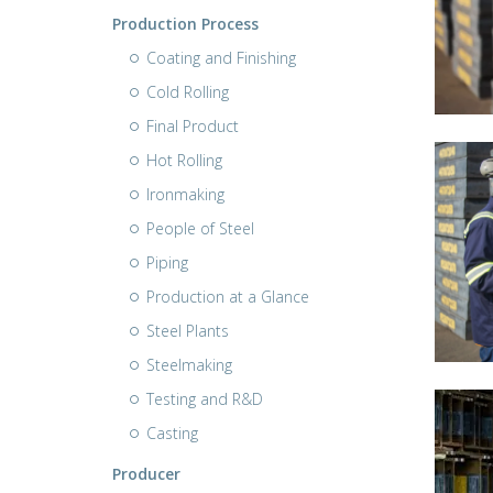
Production Process
Coating and Finishing
Cold Rolling
Final Product
Hot Rolling
Ironmaking
People of Steel
Piping
Production at a Glance
Steel Plants
Steelmaking
Testing and R&D
Casting
Producer