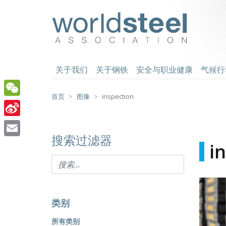
跳
至
worldsteel
主
要
内
容
关于我们
关于钢铁
安全与职业健康
气候行
首页
图像
inspection
WeChat
Sina
搜索过滤器
Weibo
Email
i
类别
所有类别