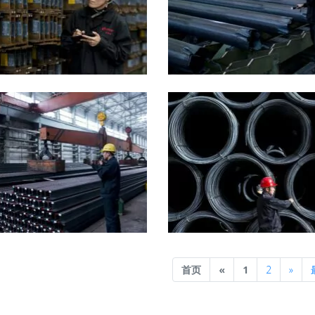
Previous
Next
首页
«
1
2
»