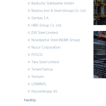
Badische Stahlwerke GmbH
Baotou Iron & Steel (Group) Co. Ltd.
Gerdau S.A.
HBIS Group Co. Ltd.
JSW Steel Limited
Novolipetsk Steel (NLMK Group)
Nucor Corporation
POSCO
Tata Steel Limited
TenarisTamsa
Ternium
USIMINAS
thyssenkrupp AG
Facility