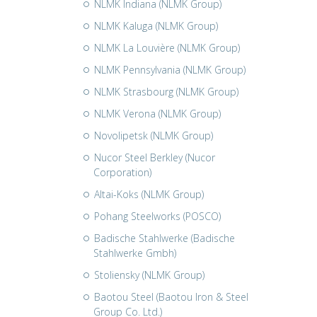
NLMK Indiana (NLMK Group)
NLMK Kaluga (NLMK Group)
NLMK La Louvière (NLMK Group)
NLMK Pennsylvania (NLMK Group)
NLMK Strasbourg (NLMK Group)
NLMK Verona (NLMK Group)
Novolipetsk (NLMK Group)
Nucor Steel Berkley (Nucor
Corporation)
Altai-Koks (NLMK Group)
Pohang Steelworks (POSCO)
Badische Stahlwerke (Badische
Stahlwerke Gmbh)
Stoliensky (NLMK Group)
Baotou Steel (Baotou Iron & Steel
Group Co. Ltd.)