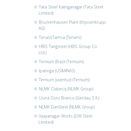
Tata Steel Kalinganagar (Tata Steel
Limited)
Bruckenhausen Plant (thyssenkrupp
AG)
TenarisTamsa (Tenaris)
HBIS Tangsteel (HBIS Group Co.
Ltd.)
Ternium Brazil (Ternium)
Ipatinga (USIMINAS)
Ternium Juventud (Ternium)
NLMK Clabecq (NLMK Group)
Usina Ouru Branco (Gerdau S.A.)
NLMK DanSteel (NLMK Group)
Vijayanagar Works (JSW Steel
Limited)