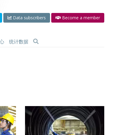
Data subscribers
Become a member
心
统计数据