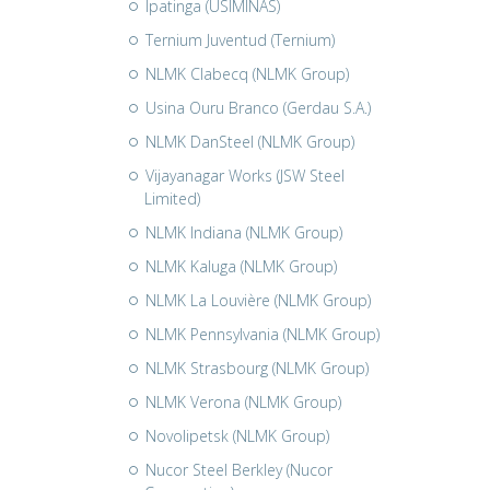
Ipatinga (USIMINAS)
Ternium Juventud (Ternium)
NLMK Clabecq (NLMK Group)
Usina Ouru Branco (Gerdau S.A.)
NLMK DanSteel (NLMK Group)
Vijayanagar Works (JSW Steel
Limited)
NLMK Indiana (NLMK Group)
NLMK Kaluga (NLMK Group)
NLMK La Louvière (NLMK Group)
NLMK Pennsylvania (NLMK Group)
NLMK Strasbourg (NLMK Group)
NLMK Verona (NLMK Group)
Novolipetsk (NLMK Group)
Nucor Steel Berkley (Nucor