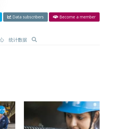
Data subscribers
Become a member
心
统计数据