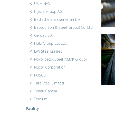
USIMINAS
thyssenkrupp AG
Badische Stahlwerke GmbH
Baotou Iron & Steel (Group) Co. Ltd.
Gerdau S.A.
HBIS Group Co. Ltd.
JSW Steel Limited
Novolipetsk Steel (NLMK Group)
Nucor Corporation
POSCO
Tata Steel Limited
TenarisTamsa
Ternium
Facility