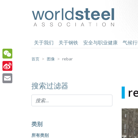
跳
至
worldsteel
主
要
内
容
关于我们
关于钢铁
安全与职业健康
气候行
首页
图像
rebar
WeChat
Sina
搜索过滤器
Weibo
Email
r
类别
所有类别