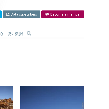
Data subscribers
Become a member
心
统计数据