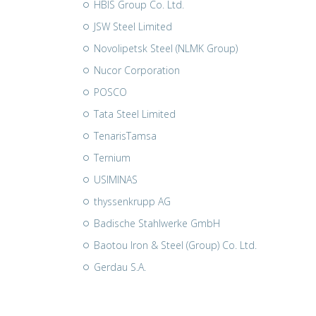
HBIS Group Co. Ltd.
JSW Steel Limited
Novolipetsk Steel (NLMK Group)
Nucor Corporation
POSCO
Tata Steel Limited
TenarisTamsa
Ternium
USIMINAS
thyssenkrupp AG
Badische Stahlwerke GmbH
Baotou Iron & Steel (Group) Co. Ltd.
Gerdau S.A.