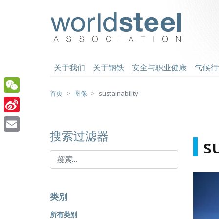
跳
至
worldsteel
主
要
内
容
关于我们
关于钢铁
安全与职业健康
气候行
首页
图像
sustainability
WeChat
Sina
搜索过滤器
Weibo
Email
s
类别
所有类别