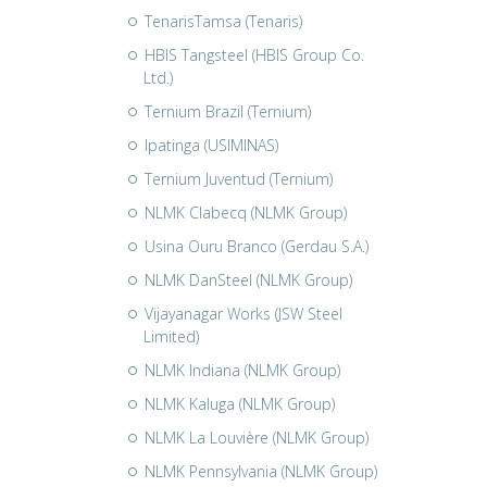
TenarisTamsa (Tenaris)
HBIS Tangsteel (HBIS Group Co.
Ltd.)
Ternium Brazil (Ternium)
Ipatinga (USIMINAS)
Ternium Juventud (Ternium)
NLMK Clabecq (NLMK Group)
Usina Ouru Branco (Gerdau S.A.)
NLMK DanSteel (NLMK Group)
Vijayanagar Works (JSW Steel
Limited)
NLMK Indiana (NLMK Group)
NLMK Kaluga (NLMK Group)
NLMK La Louvière (NLMK Group)
NLMK Pennsylvania (NLMK Group)