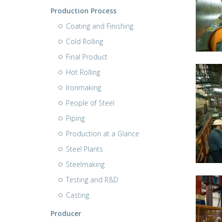
Production Process
Coating and Finishing
Cold Rolling
Final Product
Hot Rolling
Ironmaking
People of Steel
Piping
Production at a Glance
Steel Plants
Steelmaking
Testing and R&D
Casting
Producer