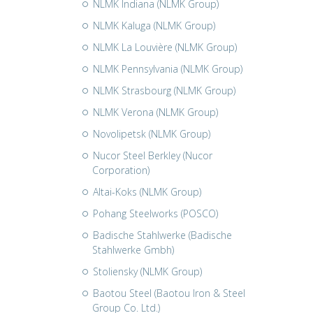
NLMK Indiana (NLMK Group)
NLMK Kaluga (NLMK Group)
NLMK La Louvière (NLMK Group)
NLMK Pennsylvania (NLMK Group)
NLMK Strasbourg (NLMK Group)
NLMK Verona (NLMK Group)
Novolipetsk (NLMK Group)
Nucor Steel Berkley (Nucor
Corporation)
Altai-Koks (NLMK Group)
Pohang Steelworks (POSCO)
Badische Stahlwerke (Badische
Stahlwerke Gmbh)
Stoliensky (NLMK Group)
Baotou Steel (Baotou Iron & Steel
Group Co. Ltd.)