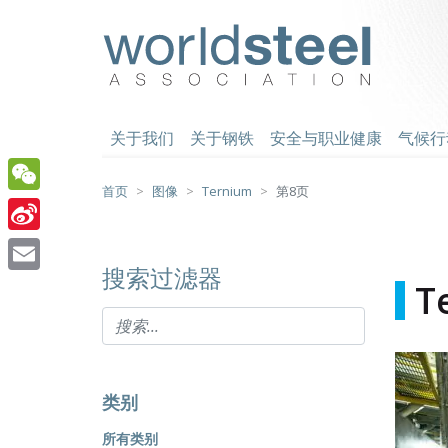
跳
至
worldsteel
主
要
内
容
关于我们
关于钢铁
安全与职业健康
气候行
首页
图像
Ternium
第8页
WeChat
Sina
搜索过滤器
Weibo
Email
T
类别
所有类别