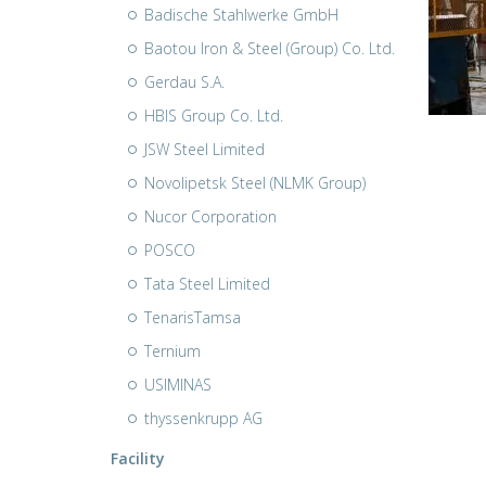
Badische Stahlwerke GmbH
Baotou Iron & Steel (Group) Co. Ltd.
Gerdau S.A.
HBIS Group Co. Ltd.
JSW Steel Limited
Novolipetsk Steel (NLMK Group)
Nucor Corporation
POSCO
Tata Steel Limited
TenarisTamsa
Ternium
USIMINAS
thyssenkrupp AG
Facility