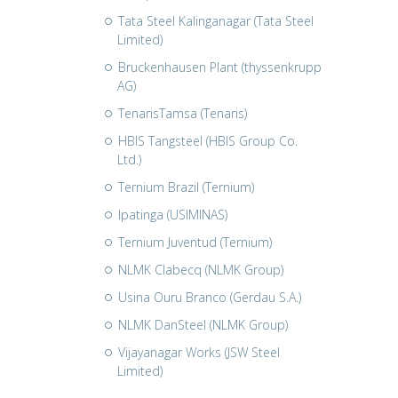
Tata Steel Kalinganagar (Tata Steel
Limited)
Bruckenhausen Plant (thyssenkrupp
AG)
TenarisTamsa (Tenaris)
HBIS Tangsteel (HBIS Group Co.
Ltd.)
Ternium Brazil (Ternium)
Ipatinga (USIMINAS)
Ternium Juventud (Ternium)
NLMK Clabecq (NLMK Group)
Usina Ouru Branco (Gerdau S.A.)
NLMK DanSteel (NLMK Group)
Vijayanagar Works (JSW Steel
Limited)