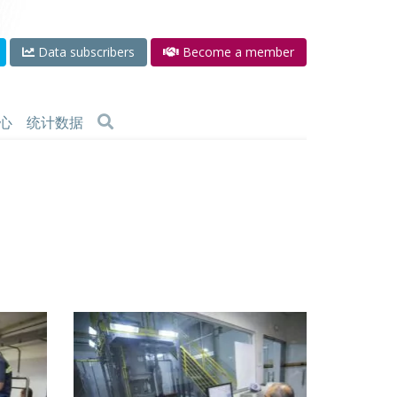
Data subscribers
Become a member
心
统计数据