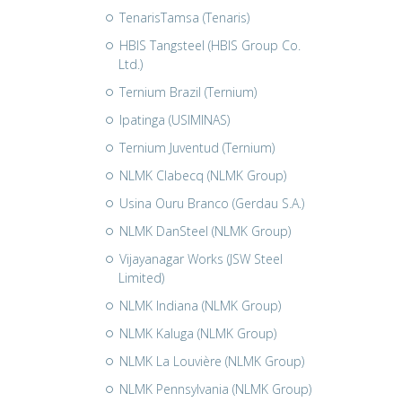
TenarisTamsa (Tenaris)
HBIS Tangsteel (HBIS Group Co.
Ltd.)
Ternium Brazil (Ternium)
Ipatinga (USIMINAS)
Ternium Juventud (Ternium)
NLMK Clabecq (NLMK Group)
Usina Ouru Branco (Gerdau S.A.)
NLMK DanSteel (NLMK Group)
Vijayanagar Works (JSW Steel
Limited)
NLMK Indiana (NLMK Group)
NLMK Kaluga (NLMK Group)
NLMK La Louvière (NLMK Group)
NLMK Pennsylvania (NLMK Group)