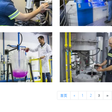
Previous
N
首页
«
1
2
3
»