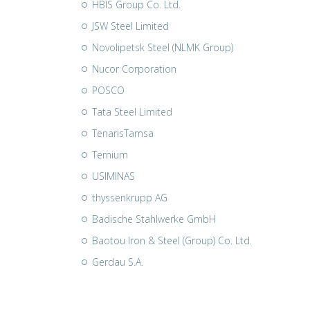
HBIS Group Co. Ltd.
JSW Steel Limited
Novolipetsk Steel (NLMK Group)
Nucor Corporation
POSCO
Tata Steel Limited
TenarisTamsa
Ternium
USIMINAS
thyssenkrupp AG
Badische Stahlwerke GmbH
Baotou Iron & Steel (Group) Co. Ltd.
Gerdau S.A.