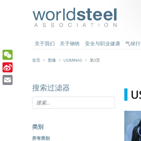
跳
至
worldsteel
主
要
内
容
关于我们
关于钢铁
安全与职业健康
气候行
首页
图像
USIMINAS
第3页
WeChat
Sina
搜索过滤器
Weibo
Email
U
类别
所有类别