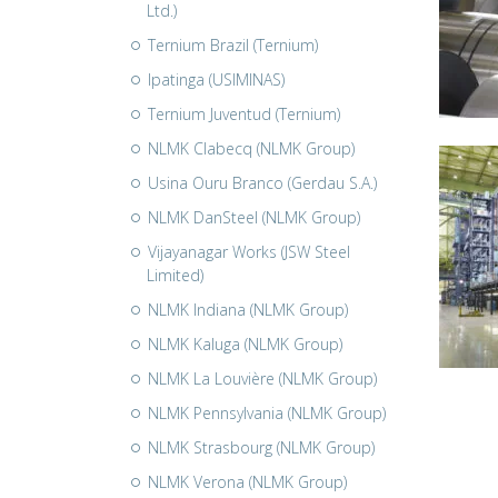
Ltd.)
Ternium Brazil (Ternium)
Ipatinga (USIMINAS)
Ternium Juventud (Ternium)
NLMK Clabecq (NLMK Group)
Usina Ouru Branco (Gerdau S.A.)
NLMK DanSteel (NLMK Group)
Vijayanagar Works (JSW Steel
Limited)
NLMK Indiana (NLMK Group)
NLMK Kaluga (NLMK Group)
NLMK La Louvière (NLMK Group)
NLMK Pennsylvania (NLMK Group)
NLMK Strasbourg (NLMK Group)
NLMK Verona (NLMK Group)