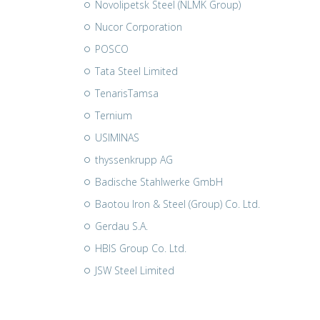
Novolipetsk Steel (NLMK Group)
Nucor Corporation
POSCO
Tata Steel Limited
TenarisTamsa
Ternium
USIMINAS
thyssenkrupp AG
Badische Stahlwerke GmbH
Baotou Iron & Steel (Group) Co. Ltd.
Gerdau S.A.
HBIS Group Co. Ltd.
JSW Steel Limited