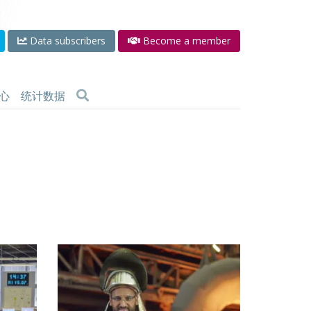
Data subscribers
Become a member
心
统计数据