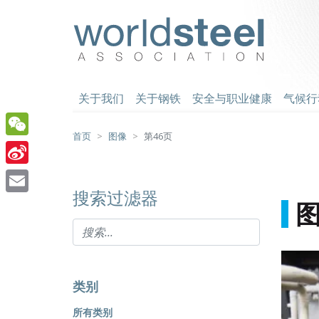
跳
至
worldsteel
主
要
内
容
关于我们
关于钢铁
安全与职业健康
气候行
首页
图像
第46页
WeChat
Sina
搜索过滤器
Weibo
Email
类别
所有类别