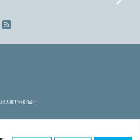
Nex
纪大厦1号楼3层3F
ty.org
|
worldautosteel.org
|
worldstainless.org
l",