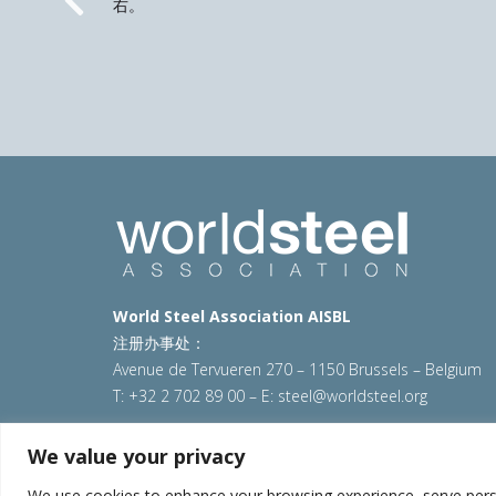
右。
Previous
World Steel Association AISBL
注册办事处：
Avenue de Tervueren 270 – 1150 Brussels – Belgium
T: +32 2 702 89 00 – E:
steel@worldsteel.org
© 2025 worldsteel
|
使用条款
|
隐私政策
|
COOKIE政
We value your privacy
VAT Number BE 0406.597.373
We use cookies to enhance your browsing experience, serve persona