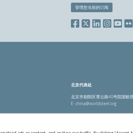
管理您当前的订阅
北京代表处
北京市朝阳区霄云路40号院国航世
E:
china@worldsteel.org
策
|
销售政策
|
网站地图
|
constructsteel.org
|
steeluniversi
lised ads or content, and analyse our traffic. By clicking "Accept Al