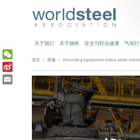
跳
至
worldsteel
主
要
内
容
关于我们
关于钢铁
安全与职业健康
气候行
首页
图像
Recording equipment status while checki
WeChat
Sina
Weibo
Email