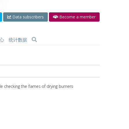
Data subscribers
Become a member
心
统计数据
e checking the flames of drying burners