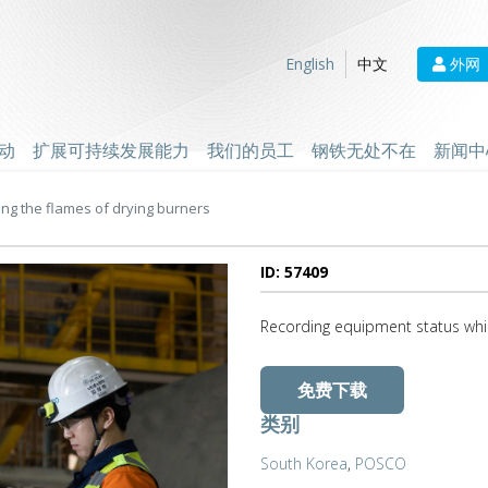
外网
English
中文
动
扩展可持续发展能力
我们的员工
钢铁无处不在
新闻中
ng the flames of drying burners
ID: 57409
Recording equipment status whil
免费下载
类别
South Korea
,
POSCO