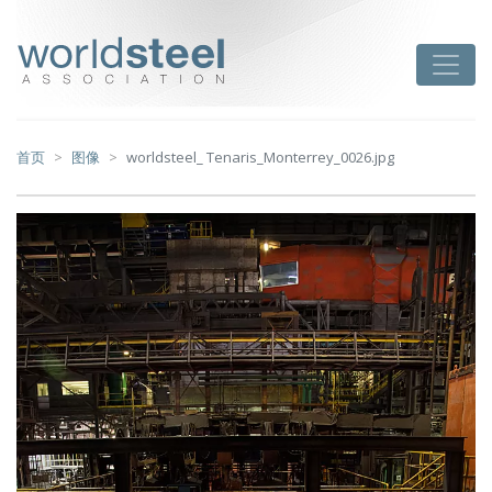
跳
至
worldsteel
Toggle
主
要
内
容
首页
图像
worldsteel_ Tenaris_Monterrey_0026.jpg