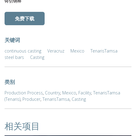
铸切钢棒
免费下载
关键词
continuous casting
Veracruz
Mexico
TenarisTamsa
steel bars
Casting
类别
Production Process
,
Country
,
Mexico
,
Facility
,
TenarisTamsa
(Tenaris)
,
Producer
,
TenarisTamsa
,
Casting
相关项目