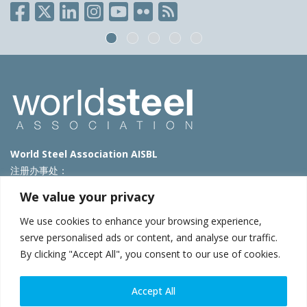
World Steel Association AISBL
注册办事处：
Avenue de Tervueren 270 – 1150 Brussels – Belgium
We value your privacy
T: +32 2 702 89 00 – E:
steel@worldsteel.org
We use cookies to enhance your browsing experience,
北京代表处
serve personalised ads or content, and analyse our traffic.
By clicking "Accept All", you consent to our use of cookies.
北京市朝阳区霄云路40号院国航世纪大厦1号楼3层3F
E:
china@worldsteel.org
© 2025 worldsteel
|
使用条款
|
隐私政策
|
COOKIE政策
|
销售政
Accept All
策
|
网站地图
|
VAT Number BE 0406.597.373