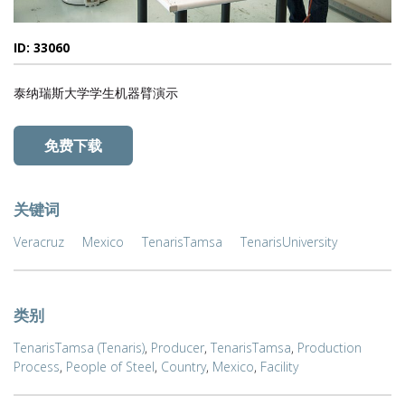
ID: 33060
泰纳瑞斯大学学生机器臂演示
免费下载
关键词
Veracruz
Mexico
TenarisTamsa
TenarisUniversity
类别
TenarisTamsa (Tenaris)
,
Producer
,
TenarisTamsa
,
Production
Process
,
People of Steel
,
Country
,
Mexico
,
Facility