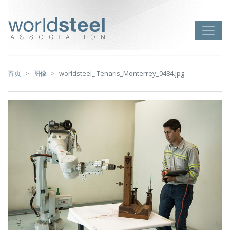
跳
至
worldsteel
Toggle
主
要
内
容
首页
图像
worldsteel_ Tenaris_Monterrey_0484.jpg