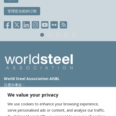
管理您当前的订阅
World Steel Association AISBL
注册办事处：
Avenue de Tervueren 270 – 1150 Brussels – Belgium
We value your privacy
T: +32 2 702 89 00 – E:
steel@worldsteel.org
We use cookies to enhance your browsing experience,
北京代表处
serve personalised ads or content, and analyse our traffic.