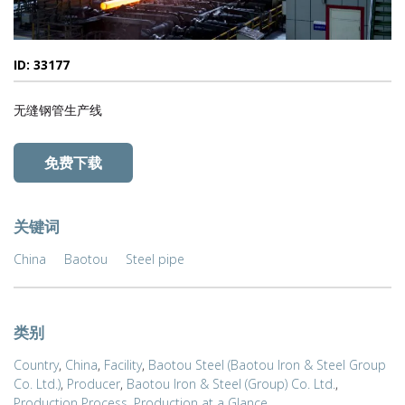
ID: 33177
无缝钢管生产线
免费下载
关键词
China
Baotou
Steel pipe
类别
Country
,
China
,
Facility
,
Baotou Steel (Baotou Iron & Steel Group
Co. Ltd.)
,
Producer
,
Baotou Iron & Steel (Group) Co. Ltd.
,
Production Process
,
Production at a Glance