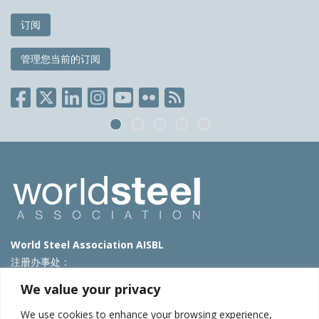
订阅
管理您当前的订阅
World Steel Association AISBL
注册办事处：
Avenue de Tervueren 270 – 1150 Brussels – Belgium
We value your privacy
T: +32 2 702 89 00 – E:
steel@worldsteel.org
We use cookies to enhance your browsing experience,