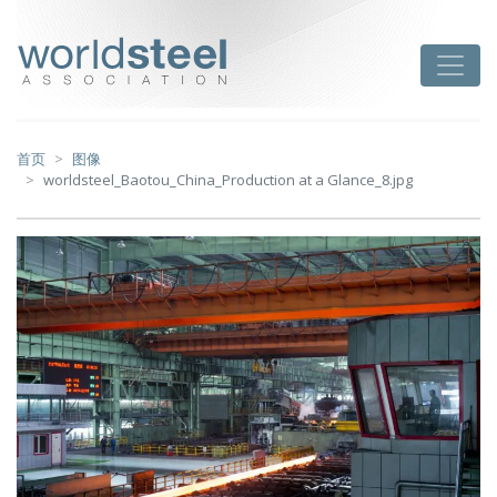
跳
至
worldsteel
Toggle
主
要
内
容
首页
图像
worldsteel_Baotou_China_Production at a Glance_8.jpg