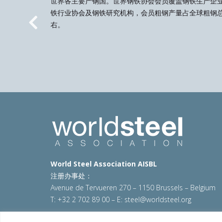
世界各主要产钢国。世界钢铁协会会员覆盖钢铁生产企
铁行业协会及钢铁研究机构，会员粗钢产量占全球粗钢总
右。
Previous
World Steel Association AISBL
注册办事处：
Avenue de Tervueren 270 – 1150 Brussels – Belgium
T: +32 2 702 89 00 – E:
steel@worldsteel.org
© 2025 worldsteel
|
使用条款
|
隐私政策
|
COOKIE政