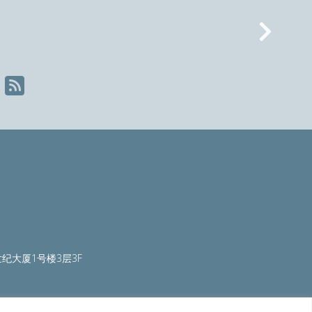
Nex
纪大厦1号楼3层3F
ty.org
|
worldautosteel.org
|
worldstainless.org