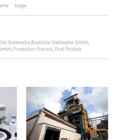
erke
barge
che Stahlwerke (Badische Stahlwerke Gmbh)
,
 GmbH
,
Production Process
,
Final Product