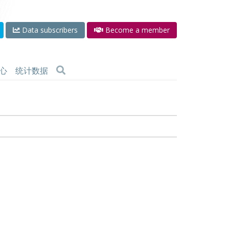
Data subscribers
Become a member
心
统计数据