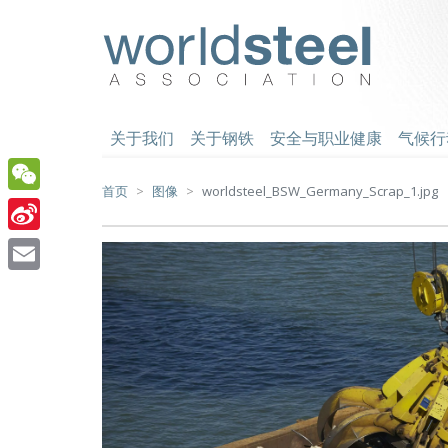
跳
至
worldsteel
主
要
内
容
关于我们
关于钢铁
安全与职业健康
气候行
首页
图像
worldsteel_BSW_Germany_Scrap_1.jpg
WeChat
Sina
Weibo
Email