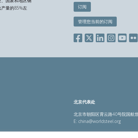
业、国家和地区钢
订阅
产量的85%左
管理您当前的订阅
北京代表处
北京市朝阳区霄云路40号院国航世
E:
china@worldsteel.org
策
|
销售政策
|
网站地图
|
constructsteel.org
|
steeluniversi