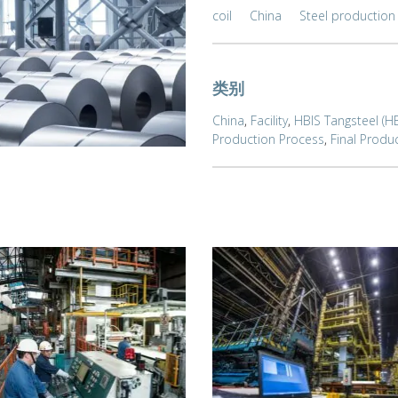
coil
China
Steel production
类别
China
,
Facility
,
HBIS Tangsteel (HB
Production Process
,
Final Produ