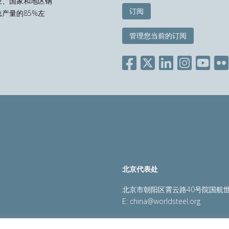
业、国家和地区钢
订阅
产量的85%左
管理您当前的订阅
北京代表处
北京市朝阳区霄云路40号院国航世
E:
china@worldsteel.org
策
|
销售政策
|
网站地图
|
constructsteel.org
|
steeluniversi