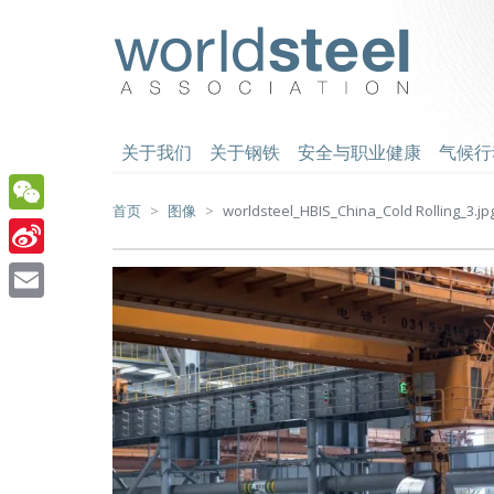
跳
至
worldsteel
主
要
内
容
关于我们
关于钢铁
安全与职业健康
气候行
首页
图像
worldsteel_HBIS_China_Cold Rolling_3.jp
WeChat
Sina
Weibo
Email