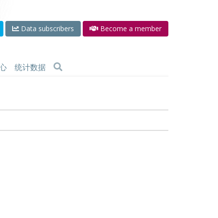
Data subscribers
Become a member
心
统计数据