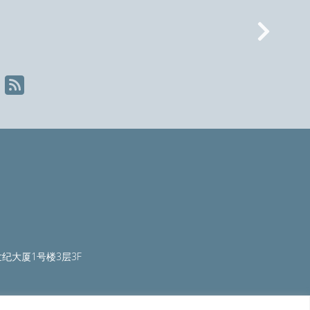
Nex
纪大厦1号楼3层3F
ty.org
|
worldautosteel.org
|
worldstainless.org