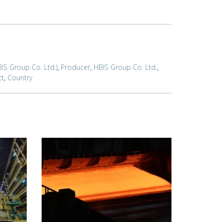
IS Group Co. Ltd.)
,
Producer
,
HBIS Group Co. Ltd.
,
ct
,
Country