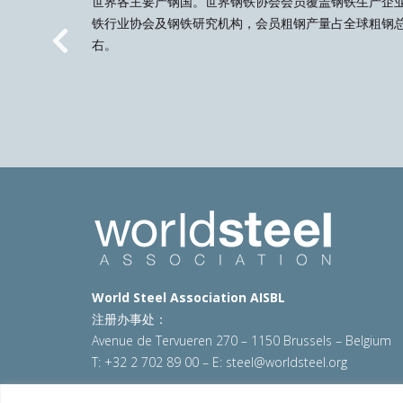
世界各主要产钢国。世界钢铁协会会员覆盖钢铁生产企
铁行业协会及钢铁研究机构，会员粗钢产量占全球粗钢总
右。
Previous
World Steel Association AISBL
注册办事处：
Avenue de Tervueren 270 – 1150 Brussels – Belgium
T: +32 2 702 89 00 – E:
steel@worldsteel.org
© 2025 worldsteel
|
使用条款
|
隐私政策
|
COOKIE政