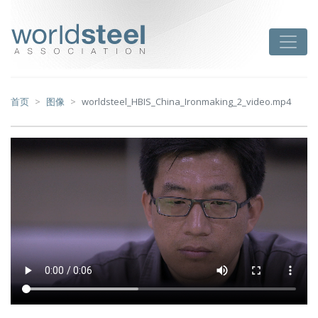
跳
至
worldsteel
Toggle
主
要
内
容
首页
图像
worldsteel_HBIS_China_Ironmaking_2_video.mp4