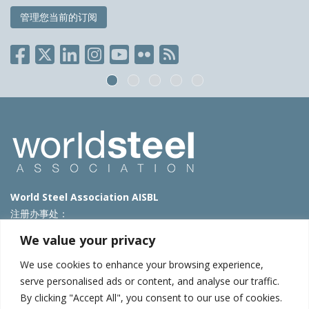
管理您当前的订阅
World Steel Association AISBL
注册办事处：
Avenue de Tervueren 270 – 1150 Brussels – Belgium
We value your privacy
T: +32 2 702 89 00 – E:
steel@worldsteel.org
We use cookies to enhance your browsing experience,
北京代表处
serve personalised ads or content, and analyse our traffic.
By clicking "Accept All", you consent to our use of cookies.
北京市朝阳区霄云路40号院国航世纪大厦1号楼3层3F