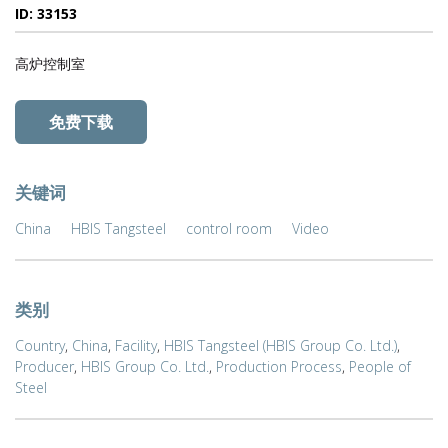
ID: 33153
高炉控制室
免费下载
关键词
China
HBIS Tangsteel
control room
Video
类别
Country
,
China
,
Facility
,
HBIS Tangsteel (HBIS Group Co. Ltd.)
,
Producer
,
HBIS Group Co. Ltd.
,
Production Process
,
People of
Steel