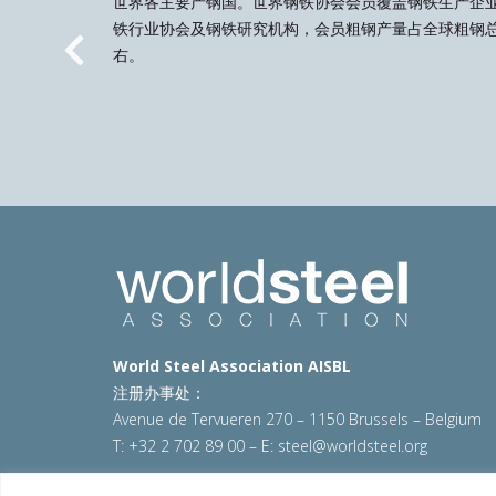
世界各主要产钢国。世界钢铁协会会员覆盖钢铁生产企
铁行业协会及钢铁研究机构，会员粗钢产量占全球粗钢总
右。
Previous
World Steel Association AISBL
注册办事处：
Avenue de Tervueren 270 – 1150 Brussels – Belgium
T: +32 2 702 89 00 – E:
steel@worldsteel.org
© 2025 worldsteel
|
使用条款
|
隐私政策
|
COOKIE政