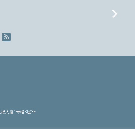
Nex
纪大厦1号楼3层3F
ty.org
|
worldautosteel.org
|
worldstainless.org