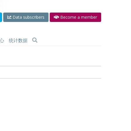
Data subscribers
Become a member
心
统计数据