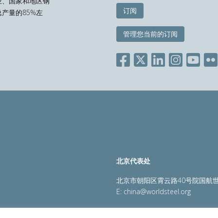
业、国家和地区钢
订阅
产量的85%左
管理您当前的订阅
北京代表处
北京市朝阳区霄云路40号院国航世
E:
china@worldsteel.org
策
|
销售政策
|
网站地图
|
constructsteel.org
|
steeluniversi