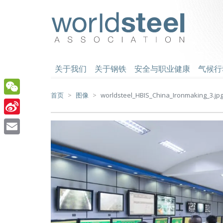
跳
至
worldsteel
主
要
内
容
关于我们
关于钢铁
安全与职业健康
气候行
首页
图像
worldsteel_HBIS_China_Ironmaking_3.jp
WeChat
Sina
Weibo
Email