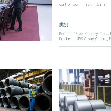
control room
iron
China
类别
People of Steel
,
Country
,
China
,
Producer
,
HBIS Group Co. Ltd.
,
P