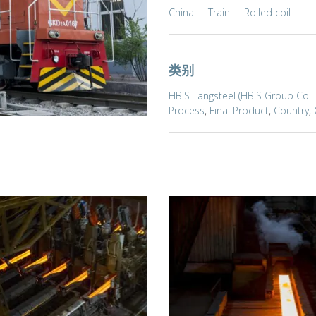
China
Train
Rolled coil
类别
HBIS Tangsteel (HBIS Group Co. L
Process
,
Final Product
,
Country
,