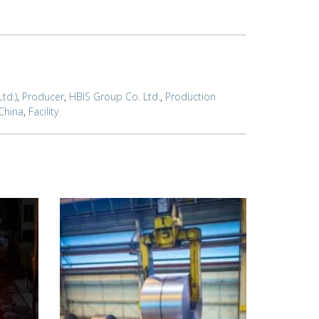
td.)
,
Producer
,
HBIS Group Co. Ltd.
,
Production
China
,
Facility