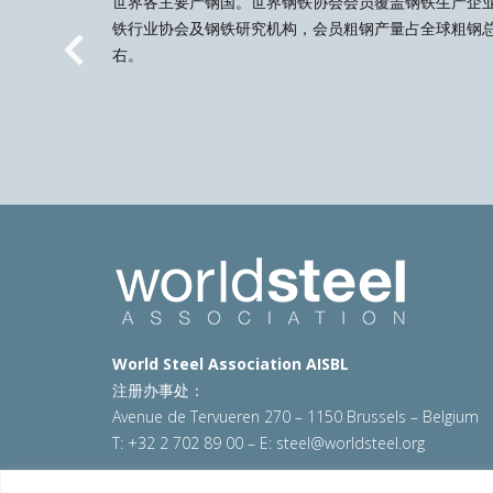
世界各主要产钢国。世界钢铁协会会员覆盖钢铁生产企
铁行业协会及钢铁研究机构，会员粗钢产量占全球粗钢总
右。
Previous
World Steel Association AISBL
注册办事处：
Avenue de Tervueren 270 – 1150 Brussels – Belgium
T: +32 2 702 89 00 – E:
steel@worldsteel.org
© 2025 worldsteel
|
使用条款
|
隐私政策
|
COOKIE政