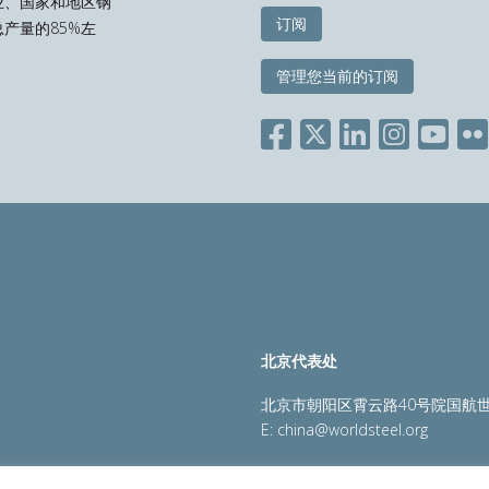
业、国家和地区钢
订阅
产量的85%左
管理您当前的订阅
北京代表处
北京市朝阳区霄云路40号院国航世
E:
china@worldsteel.org
策
|
销售政策
|
网站地图
|
constructsteel.org
|
steeluniversi