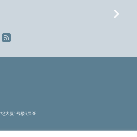
Nex
纪大厦1号楼3层3F
ty.org
|
worldautosteel.org
|
worldstainless.org