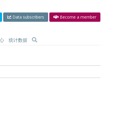
Data subscribers
Become a member
心
统计数据