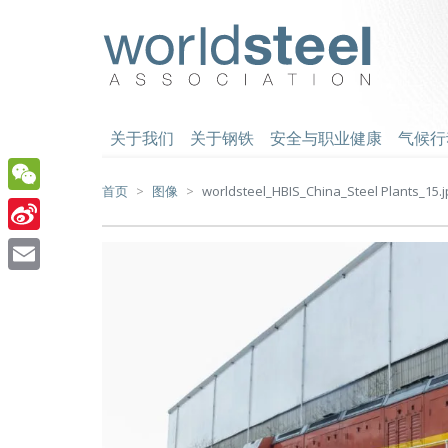
跳
至
worldsteel
主
要
内
容
关于我们
关于钢铁
安全与职业健康
气候行
首页
图像
worldsteel_HBIS_China_Steel Plants_15.j
WeChat
Sina
Weibo
Email