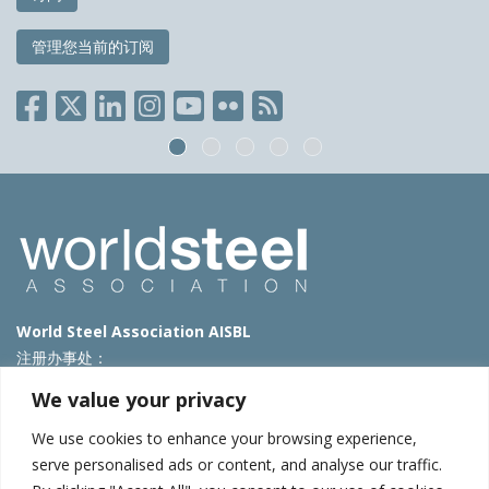
管理您当前的订阅
World Steel Association AISBL
注册办事处：
Avenue de Tervueren 270 – 1150 Brussels – Belgium
We value your privacy
T: +32 2 702 89 00 – E:
steel@worldsteel.org
We use cookies to enhance your browsing experience,
北京代表处
serve personalised ads or content, and analyse our traffic.