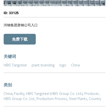
ID: 33125
河钢集团唐钢公司入口
免费下载
关键词
HBIS Tangsteel
plant branding
logo
China
类别
China
,
Facility
,
HBIS Tangsteel (HBIS Group Co. Ltd.)
,
Producer
,
HBIS Group Co. Ltd.
,
Production Process
,
Steel Plants
,
Country