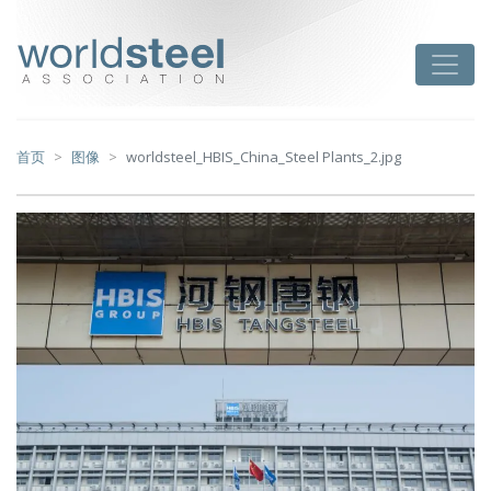
跳
至
worldsteel
Toggle
主
要
内
容
首页
图像
worldsteel_HBIS_China_Steel Plants_2.jpg