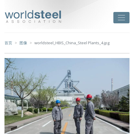
跳
至
worldsteel
Toggle
主
要
内
容
首页
图像
worldsteel_HBIS_China_Steel Plants_4.jpg