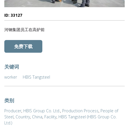
ID: 33127
河钢集团员工在高炉前
免费下载
关键词
worker
HBIS Tangsteel
类别
Producer
,
HBIS Group Co. Ltd.
,
Production Process
,
People of
Steel
,
Country
,
China
,
Facility
,
HBIS Tangsteel (HBIS Group Co.
Ltd.)