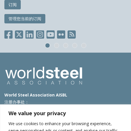
订阅
管理您当前的订阅
World Steel Association AISBL
注册办事处：
Avenue de Tervueren 270 – 1150 Brussels – Belgium
We value your privacy
T: +32 2 702 89 00 – E:
steel@worldsteel.org
We use cookies to enhance your browsing experience,
北京代表处
serve personalised ads or content, and analyse our traffic.