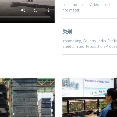
blast furnace
Video
India
hot metal
类别
Ironmaking
,
Country
,
India
,
Facili
Steel Limited
,
Production Proce