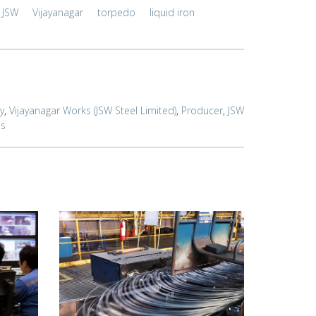
JSW
Vijayanagar
torpedo
liquid iron
ty
,
Vijayanagar Works (JSW Steel Limited)
,
Producer
,
JSW
ss