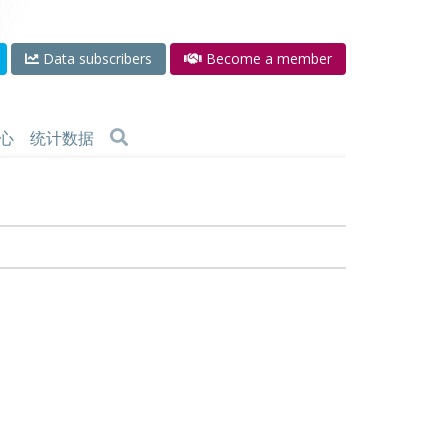
Data subscribers
Become a member
心
统计数据