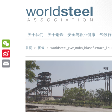
跳
至
worldsteel
主
要
内
容
关于我们
关于钢铁
安全与职业健康
气候行
首页
图像
worldsteel_JSW_India_blast furnace_liqu
WeChat
Sina
Weibo
Email