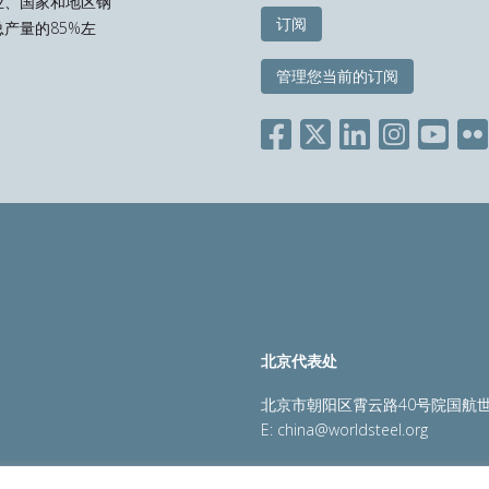
业、国家和地区钢
订阅
产量的85%左
管理您当前的订阅
北京代表处
北京市朝阳区霄云路40号院国航世
E:
china@worldsteel.org
策
|
销售政策
|
网站地图
|
constructsteel.org
|
steeluniversi