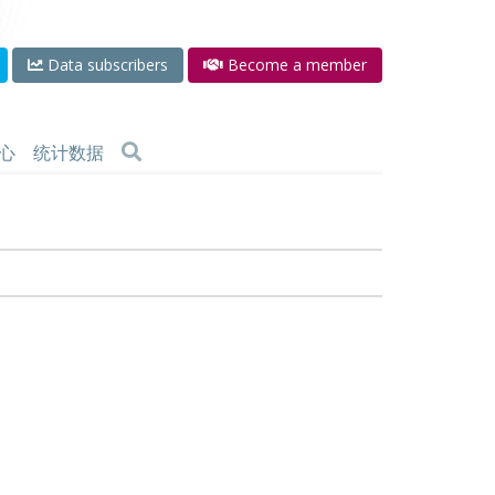
Data subscribers
Become a member
心
统计数据