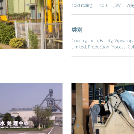
cold rolling
India
JSW
Vij
类别
Country
,
India
,
Facility
,
Vijayanaga
Limited
,
Production Process
,
Col