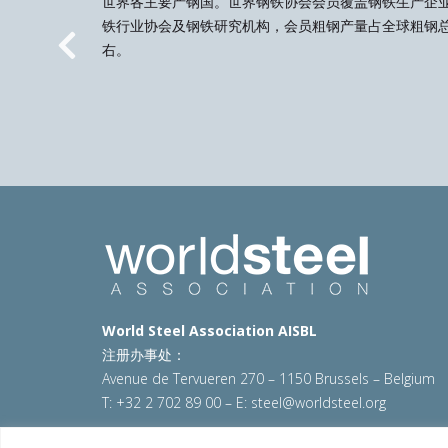
世界各主要产钢国。世界钢铁协会会员覆盖钢铁生产企
铁行业协会及钢铁研究机构，会员粗钢产量占全球粗钢总
右。
Previous
World Steel Association AISBL
注册办事处：
Avenue de Tervueren 270 – 1150 Brussels – Belgium
T: +32 2 702 89 00 – E:
steel@worldsteel.org
© 2025 worldsteel
|
使用条款
|
隐私政策
|
COOKIE政