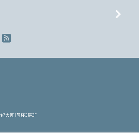
Nex
纪大厦1号楼3层3F
ty.org
|
worldautosteel.org
|
worldstainless.org