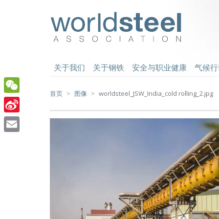
跳
至
worldsteel
主
要
内
容
关于我们
关于钢铁
安全与职业健康
气候行
首页
图像
worldsteel_JSW_India_cold rolling_2.jpg
WeChat
Sina
Weibo
Email