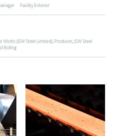
ayanagar
Facility Exterior
r Works (JSW Steel Limited)
,
Producer
,
JSW Steel
d Rolling