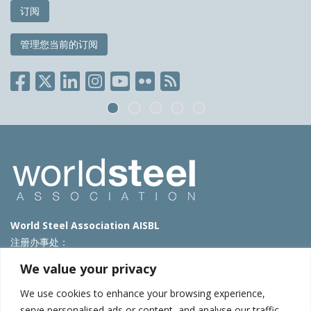
订阅
管理您当前的订阅
World Steel Association AISBL
注册办事处：
Avenue de Tervueren 270 – 1150 Brussels – Belgium
We value your privacy
T: +32 2 702 89 00 – E:
steel@worldsteel.org
We use cookies to enhance your browsing experience,
北京代表处
serve personalised ads or content, and analyse our traffic.