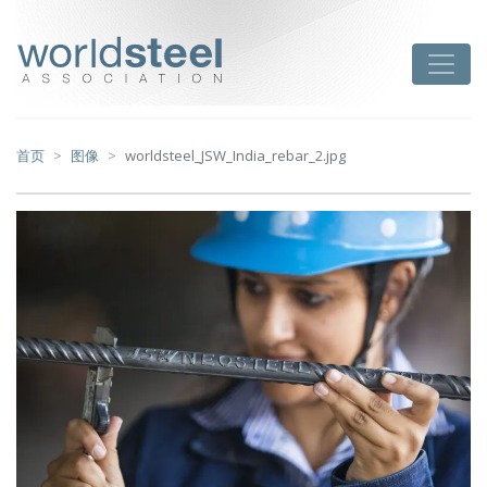
跳
至
worldsteel
Toggle
主
要
内
容
首页
图像
worldsteel_JSW_India_rebar_2.jpg