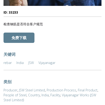
ID: 33233
检查钢筋是否符合客户规范
免费下载
关键词
rebar
India
JSW
Vijayanagar
类别
Producer
,
JSW Steel Limited
,
Production Process
,
Final Product
,
People of Steel
,
Country
,
India
,
Facility
,
Vijayanagar Works (JSW
Steel Limited)