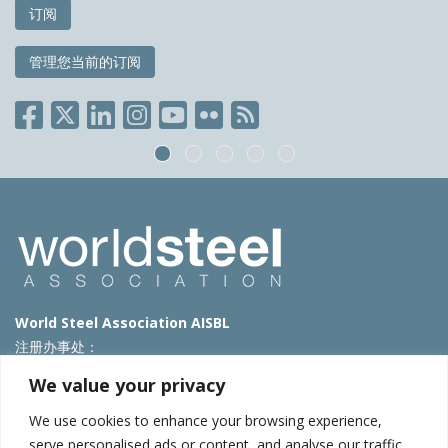
订阅
管理您当前的订阅
World Steel Association AISBL
注册办事处：
Avenue de Tervueren 270 – 1150 Brussels – Belgium
We value your privacy
T: +32 2 702 89 00 – E:
steel@worldsteel.org
We use cookies to enhance your browsing experience,
北京代表处
serve personalised ads or content, and analyse our traffic.