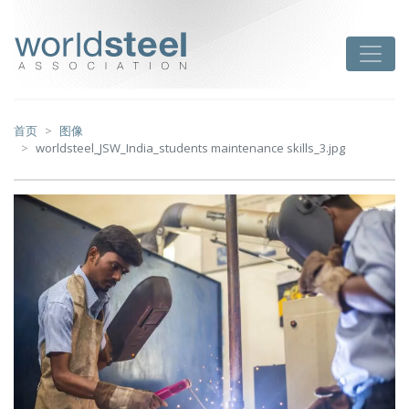
跳
至
worldsteel
Toggle
主
要
内
容
首页
图像
worldsteel_JSW_India_students maintenance skills_3.jpg