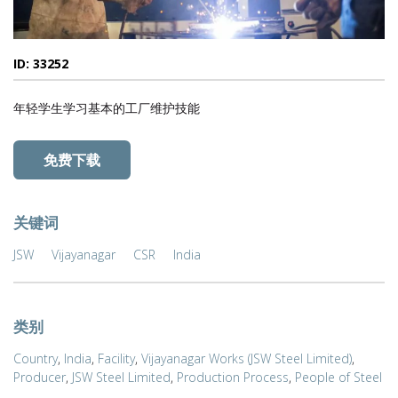
ID: 33252
年轻学生学习基本的工厂维护技能
免费下载
关键词
JSW
Vijayanagar
CSR
India
类别
Country
,
India
,
Facility
,
Vijayanagar Works (JSW Steel Limited)
,
Producer
,
JSW Steel Limited
,
Production Process
,
People of Steel