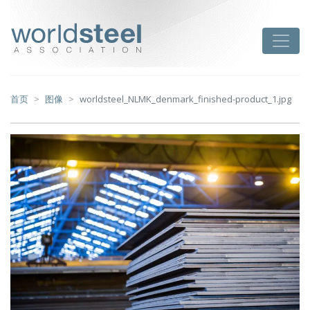
跳
至
worldsteel
Toggle
主
要
内
容
首页
图像
worldsteel_NLMK_denmark_finished-product_1.jpg