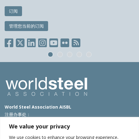
订阅
管理您当前的订阅
World Steel Association AISBL
注册办事处：
Avenue de Tervueren 270 – 1150 Brussels – Belgium
We value your privacy
T: +32 2 702 89 00 – E:
steel@worldsteel.org
We use cookies to enhance your browsing experience,