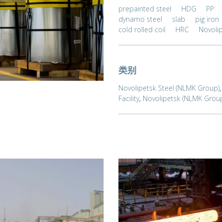
prepainted steel
HDG
PP
dynamo steel
slab
pig iron
cold rolled coil
HRC
Novoli
类别
Novolipetsk Steel (NLMK Group)
Facility
,
Novolipetsk (NLMK Grou