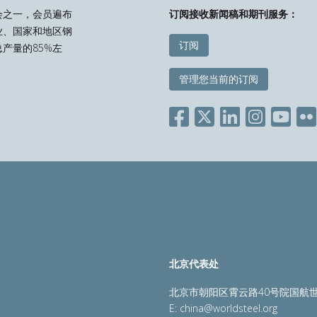
会之一，会员遍布
订阅接收新闻稿和期刊服务：
业、国家和地区钢
订阅
产量的85%左
管理您当前的订阅
北京代表处
北京市朝阳区霄云路40号院国航世
E:
china@worldsteel.org