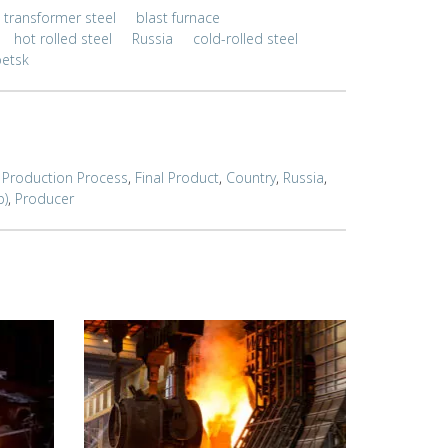
transformer steel
blast furnace
hot rolled steel
Russia
cold-rolled steel
petsk
,
Production Process
,
Final Product
,
Country
,
Russia
,
p)
,
Producer