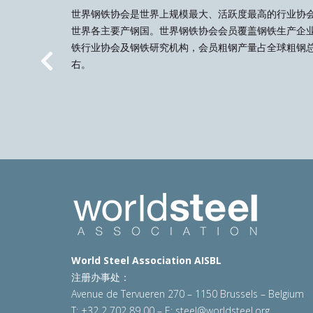
世界钢铁协会是世界上规模最大、活跃度最高的行业协
世界各主要产钢国。世界钢铁协会会员覆盖钢铁生产企
铁行业协会及钢铁研究机构，会员粗钢产量占全球粗钢总
右。
Previous
World Steel Association AISBL
注册办事处：
Avenue de Tervueren 270 – 1150 Brussels – Belgium
T: +32 2 702 89 00 – E:
steel@worldsteel.org