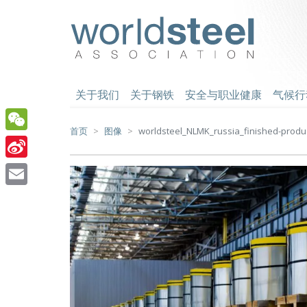
跳
至
worldsteel
主
要
内
容
关于我们
关于钢铁
安全与职业健康
气候行
首页
图像
worldsteel_NLMK_russia_finished-produc
WeChat
Sina
Weibo
Email