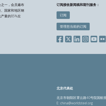
会之一，会员遍布
订阅接收新闻稿和期刊服务：
业、国家和地区钢
订阅
产量的85%左
管理您当前的订阅
北京代表处
北京市朝阳区霄云路40号院国航世
E:
china@worldsteel.org