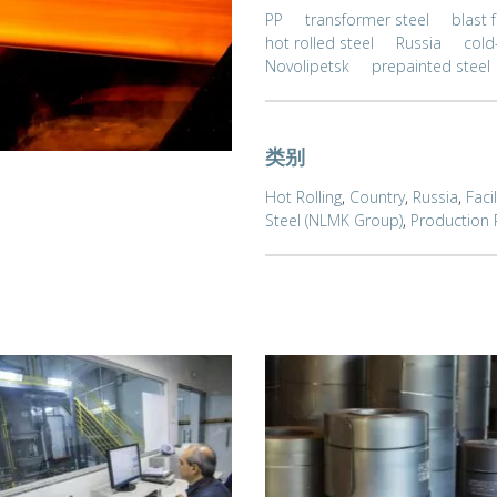
PP
transformer steel
blast 
hot rolled steel
Russia
cold
Novolipetsk
prepainted steel
类别
Hot Rolling
,
Country
,
Russia
,
Facil
Steel (NLMK Group)
,
Production 