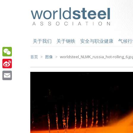
跳
至
worldsteel
主
要
内
容
关于我们
关于钢铁
安全与职业健康
气候行
首页
图像
worldsteel_NLMK_russia_hot-rolling_6.jp
WeChat
Sina
Weibo
Email