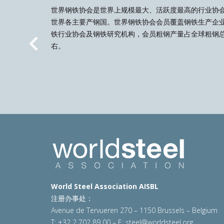
世界钢铁协会是世界上规模最大、活跃度最高的行业协
世界各主要产钢国。世界钢铁协会会员覆盖钢铁生产企
铁行业协会及钢铁研究机构，会员粗钢产量占全球粗钢总
右。
Previous
World Steel Association AISBL
注册办事处：
Avenue de Tervueren 270 – 1150 Brussels – Belgium
T: +32 2 702 89 00 – E:
steel@worldsteel.org