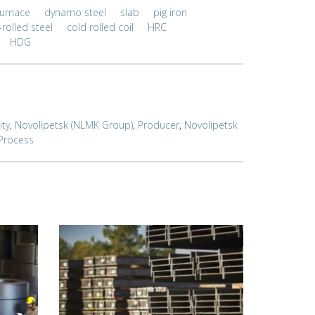
furnace
dynamo steel
slab
pig iron
-rolled steel
cold rolled coil
HRC
HDG
ity
,
Novolipetsk (NLMK Group)
,
Producer
,
Novolipetsk
Process