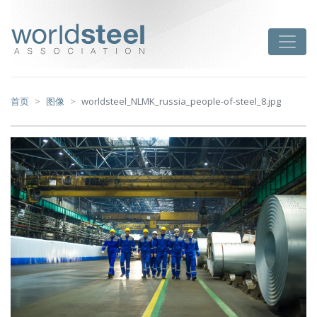
跳
至
worldsteel
Toggle
主
要
内
容
首页
图像
worldsteel_NLMK_russia_people-of-steel_8.jpg