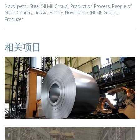
Novolipetsk Steel (NLMK Group)
,
Production Process
,
People of
Steel
,
Country
,
Russia
,
Facility
,
Novolipetsk (NLMK Group)
,
Producer
相关项目