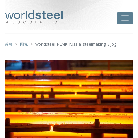
跳
至
worldsteel
Toggle
主
要
内
容
首页
图像
worldsteel_NLMK_russia_steelmaking_3.jpg