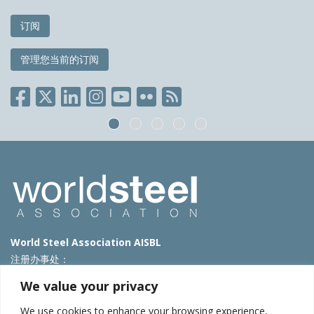
订阅
管理您当前的订阅
World Steel Association AISBL
注册办事处：
Avenue de Tervueren 270 – 1150 Brussels – Belgium
We value your privacy
T: +32 2 702 89 00 – E:
steel@worldsteel.org
We use cookies to enhance your browsing experience,