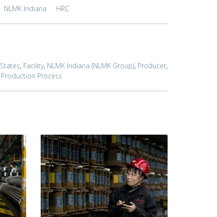
NLMK Indiana
HRC
 States
,
Facility
,
NLMK Indiana (NLMK Group)
,
Producer
,
,
Production Process