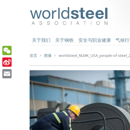
跳
至
worldsteel
主
要
内
容
关于我们
关于钢铁
安全与职业健康
气候行
首页
图像
worldsteel_NLMK_USA_people-of-steel_2
WeChat
Sina
Weibo
Email