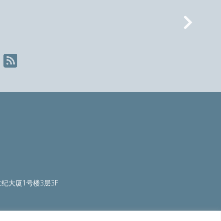
Nex
纪大厦1号楼3层3F
ty.org
|
worldautosteel.org
|
worldstainless.org