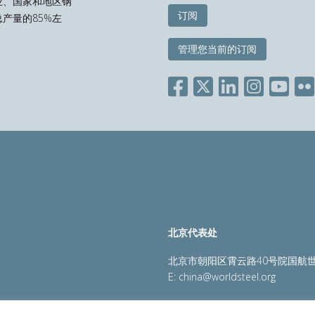
业、国家和地区钢
订阅
产量的85%左
管理您当前的订阅
北京代表处
北京市朝阳区霄云路40号院国航世
E:
china@worldsteel.org
策
|
销售政策
|
网站地图
|
constructsteel.org
|
steeluniversi