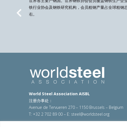
世界各主要产钢国。世界钢铁协会会员覆盖钢铁生产企
铁行业协会及钢铁研究机构，会员粗钢产量占全球粗钢总
右。
Previous
World Steel Association AISBL
注册办事处：
Avenue de Tervueren 270 – 1150 Brussels – Belgium
T: +32 2 702 89 00 – E:
steel@worldsteel.org
© 2025 worldsteel
|
使用条款
|
隐私政策
|
COOKIE政