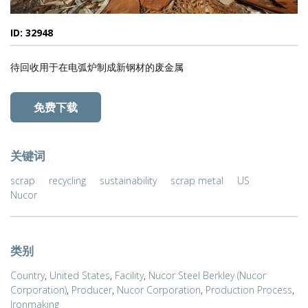
ID: 32948
待回收用于在电弧炉制成新钢材的废金属
免费下载
关键词
scrap
recycling
sustainability
scrap metal
US
Nucor
类别
Country
,
United States
,
Facility
,
Nucor Steel Berkley (Nucor
Corporation)
,
Producer
,
Nucor Corporation
,
Production Process
,
Ironmaking