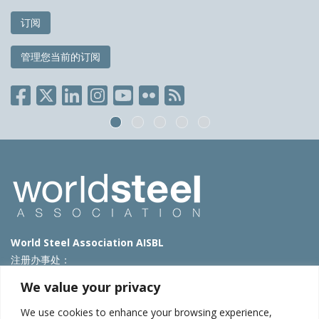
订阅
管理您当前的订阅
World Steel Association AISBL
注册办事处：
Avenue de Tervueren 270 – 1150 Brussels – Belgium
We value your privacy
T: +32 2 702 89 00 – E:
steel@worldsteel.org
We use cookies to enhance your browsing experience,