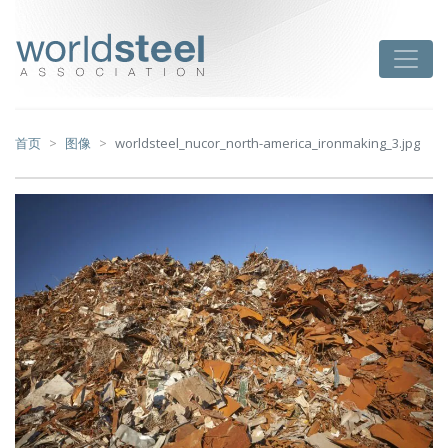
跳
至
worldsteel
Toggle
主
要
内
容
首页
图像
worldsteel_nucor_north-america_ironmaking_3.jpg