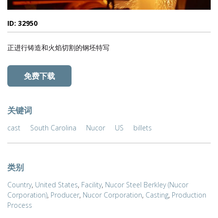
ID: 32950
正进行铸造和火焰切割的钢坯特写
免费下载
关键词
cast
South Carolina
Nucor
US
billets
类别
Country
,
United States
,
Facility
,
Nucor Steel Berkley (Nucor
Corporation)
,
Producer
,
Nucor Corporation
,
Casting
,
Production
Process