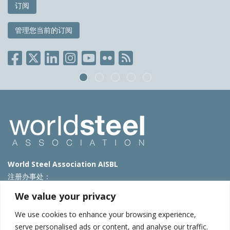
订阅
管理您当前的订阅
World Steel Association AISBL
注册办事处：
Avenue de Tervueren 270 – 1150 Brussels – Belgium
We value your privacy
T: +32 2 702 89 00 – E:
steel@worldsteel.org
We use cookies to enhance your browsing experience,
北京代表处
serve personalised ads or content, and analyse our traffic.