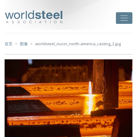
跳
至
worldsteel
Toggle
主
要
内
容
首页
图像
worldsteel_nucor_north-america_casting_2.jpg