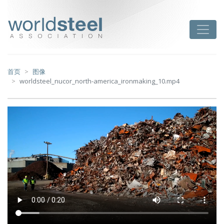
跳
至
worldsteel
Toggle
主
要
内
容
首页
图像
worldsteel_nucor_north-america_ironmaking_10.mp4