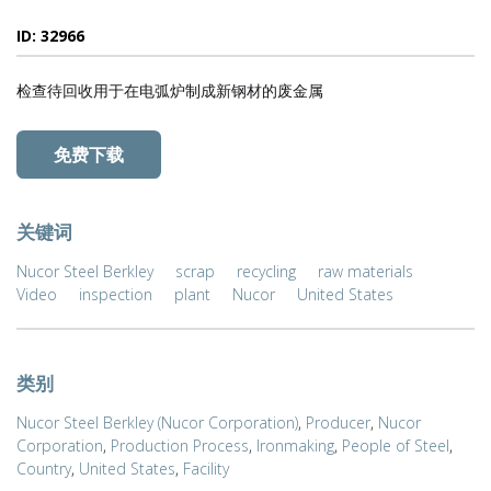
ID: 32966
检查待回收用于在电弧炉制成新钢材的废金属
免费下载
关键词
Nucor Steel Berkley
scrap
recycling
raw materials
Video
inspection
plant
Nucor
United States
类别
Nucor Steel Berkley (Nucor Corporation)
,
Producer
,
Nucor
Corporation
,
Production Process
,
Ironmaking
,
People of Steel
,
Country
,
United States
,
Facility