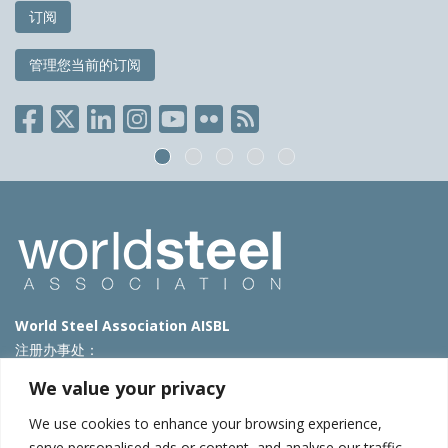
订阅
管理您当前的订阅
World Steel Association AISBL
注册办事处：
Avenue de Tervueren 270 – 1150 Brussels – Belgium
We value your privacy
T: +32 2 702 89 00 – E:
steel@worldsteel.org
We use cookies to enhance your browsing experience,
北京代表处
serve personalised ads or content, and analyse our traffic.