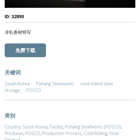
ID: 32893
冷轧卷材特写
免费下载
关键词
South Korea
Pohang Steelworks
cold-rolled steel
storage
POSCO
类别
Country
,
South Korea
,
Facility
,
Pohang Steelworks (POSCO)
,
Producer
,
POSCO
,
Production Process
,
Cold Rolling
,
Final
Product