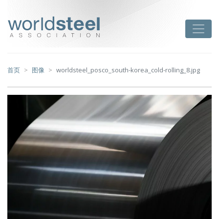
跳
至
worldsteel
Toggle
主
要
内
容
首页
图像
worldsteel_posco_south-korea_cold-rolling_8.jpg