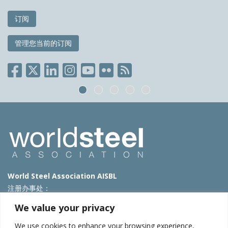
订阅
管理您当前的订阅
World Steel Association AISBL
注册办事处：
Avenue de Tervueren 270 – 1150 Brussels – Belgium
We value your privacy
T: +32 2 702 89 00 – E:
steel@worldsteel.org
We use cookies to enhance your browsing experience,