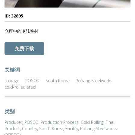
ID: 32895
仓库中的冷轧卷材
免费下载
关键词
storage
POSCO
South Korea
Pohang Steelworks
cold-rolled steel
类别
Producer
,
POSCO
,
Production Process
,
Cold Rolling
,
Final
Product
,
Country
,
South Korea
,
Facility
,
Pohang Steelworks
(POSCO)