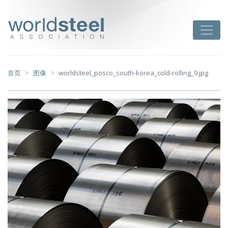
跳
至
worldsteel
Toggle
主
要
内
容
首页
图像
worldsteel_posco_south-korea_cold-rolling_9.jpg