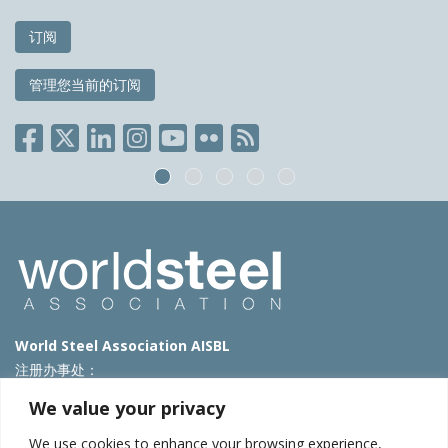
订阅
管理您当前的订阅
World Steel Association AISBL
注册办事处：
Avenue de Tervueren 270 – 1150 Brussels – Belgium
We value your privacy
T: +32 2 702 89 00 – E:
steel@worldsteel.org
We use cookies to enhance your browsing experience,