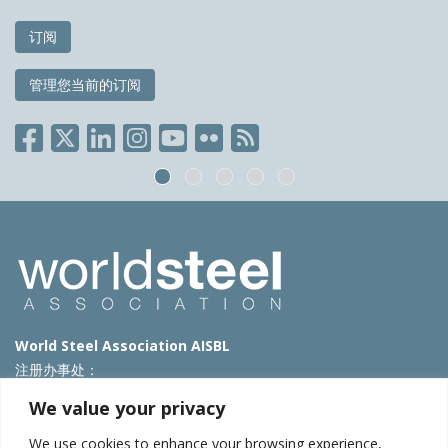
订阅
管理您当前的订阅
World Steel Association AISBL
注册办事处：
Avenue de Tervueren 270 – 1150 Brussels – Belgium
We value your privacy
T: +32 2 702 89 00 – E:
steel@worldsteel.org
We use cookies to enhance your browsing experience,