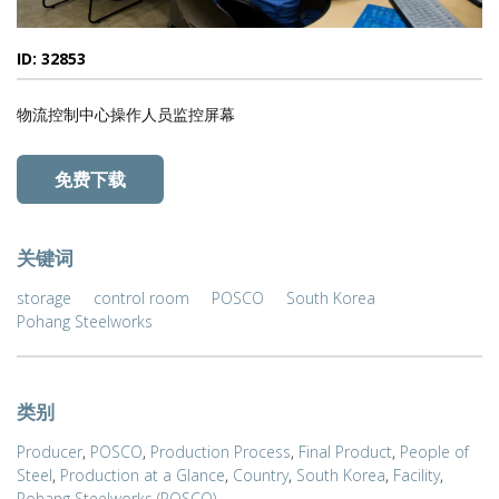
ID: 32853
物流控制中心操作人员监控屏幕
免费下载
关键词
storage
control room
POSCO
South Korea
Pohang Steelworks
类别
Producer
,
POSCO
,
Production Process
,
Final Product
,
People of
Steel
,
Production at a Glance
,
Country
,
South Korea
,
Facility
,
Pohang Steelworks (POSCO)