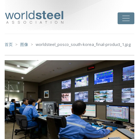
跳
至
worldsteel
Toggle
主
要
内
容
首页
图像
worldsteel_posco_south-korea_final-product_1.jpg