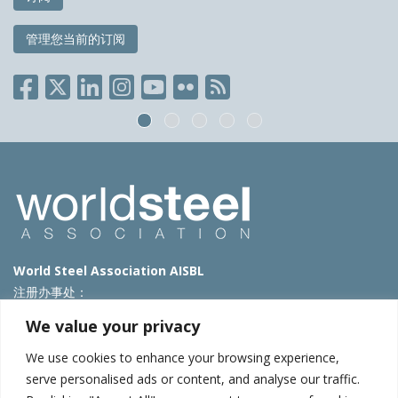
管理您当前的订阅
World Steel Association AISBL
注册办事处：
Avenue de Tervueren 270 – 1150 Brussels – Belgium
We value your privacy
T: +32 2 702 89 00 – E:
steel@worldsteel.org
We use cookies to enhance your browsing experience,
北京代表处
serve personalised ads or content, and analyse our traffic.