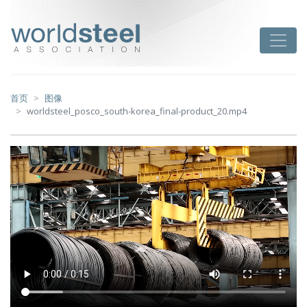
跳
至
worldsteel
Toggle
主
要
内
容
首页
图像
worldsteel_posco_south-korea_final-product_20.mp4