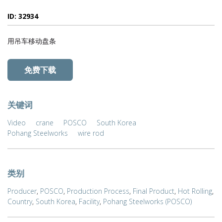
ID: 32934
用吊车移动盘条
免费下载
关键词
Video
crane
POSCO
South Korea
Pohang Steelworks
wire rod
类别
Producer
,
POSCO
,
Production Process
,
Final Product
,
Hot Rolling
,
Country
,
South Korea
,
Facility
,
Pohang Steelworks (POSCO)