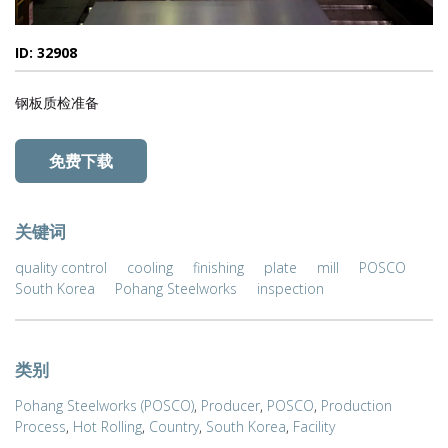
ID: 32908
钢板质检准备
免费下载
关键词
quality control
cooling
finishing
plate
mill
POSCO
South Korea
Pohang Steelworks
inspection
类别
Pohang Steelworks (POSCO)
,
Producer
,
POSCO
,
Production
Process
,
Hot Rolling
,
Country
,
South Korea
,
Facility