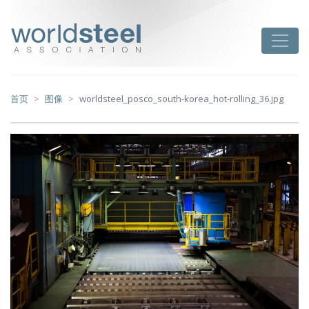
跳
至
worldsteel
Toggle
主
要
内
容
首页
图像
worldsteel_posco_south-korea_hot-rolling_36.jpg