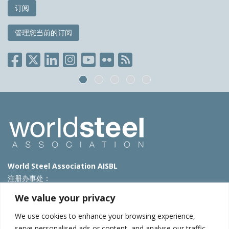
订阅
管理您当前的订阅
World Steel Association AISBL
注册办事处：
Avenue de Tervueren 270 – 1150 Brussels – Belgium
We value your privacy
T: +32 2 702 89 00 – E:
steel@worldsteel.org
We use cookies to enhance your browsing experience,
北京代表处
serve personalised ads or content, and analyse our traffic.