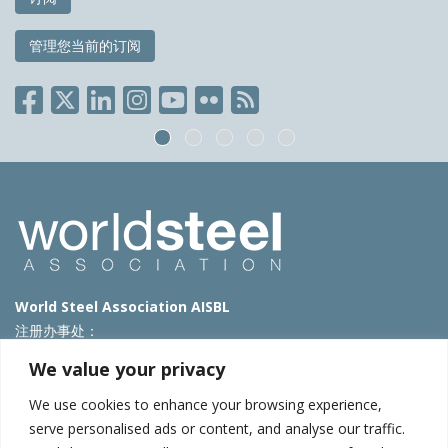
管理您当前的订阅
World Steel Association AISBL
注册办事处：
Avenue de Tervueren 270 – 1150 Brussels – Belgium
We value your privacy
T: +32 2 702 89 00 – E:
steel@worldsteel.org
We use cookies to enhance your browsing experience,
北京代表处
serve personalised ads or content, and analyse our traffic.