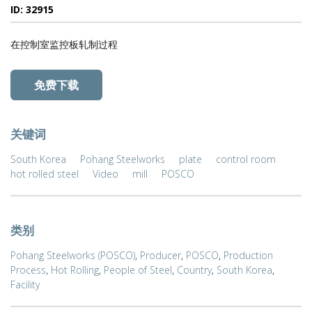
ID: 32915
在控制室监控板轧制过程
免费下载
关键词
South Korea
Pohang Steelworks
plate
control room
hot rolled steel
Video
mill
POSCO
类别
Pohang Steelworks (POSCO)
,
Producer
,
POSCO
,
Production
Process
,
Hot Rolling
,
People of Steel
,
Country
,
South Korea
,
Facility