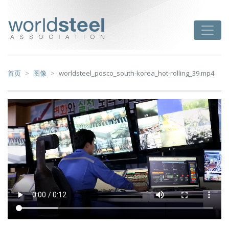
跳
至
worldsteel
Toggle
主
要
内
容
首页
图像
worldsteel_posco_south-korea_hot-rolling_39.mp4