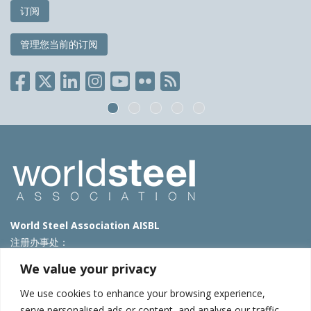
订阅
管理您当前的订阅
World Steel Association AISBL
注册办事处：
Avenue de Tervueren 270 – 1150 Brussels – Belgium
We value your privacy
T: +32 2 702 89 00 – E:
steel@worldsteel.org
We use cookies to enhance your browsing experience,
北京代表处
serve personalised ads or content, and analyse our traffic.