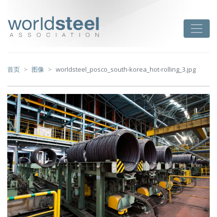
跳
至
worldsteel
Toggle
主
要
内
容
首页
图像
worldsteel_posco_south-korea_hot-rolling_3.jpg