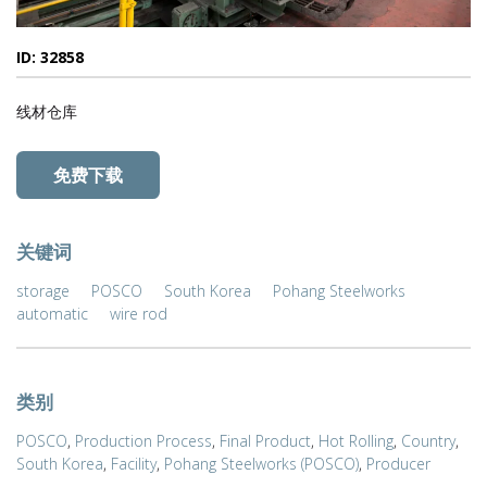
ID: 32858
线材仓库
免费下载
关键词
storage
POSCO
South Korea
Pohang Steelworks
automatic
wire rod
类别
POSCO
,
Production Process
,
Final Product
,
Hot Rolling
,
Country
,
South Korea
,
Facility
,
Pohang Steelworks (POSCO)
,
Producer