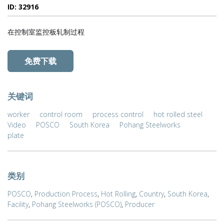
ID: 32916
在控制室监控板轧制过程
免费下载
关键词
worker
control room
process control
hot rolled steel
Video
POSCO
South Korea
Pohang Steelworks
plate
类别
POSCO
,
Production Process
,
Hot Rolling
,
Country
,
South Korea
,
Facility
,
Pohang Steelworks (POSCO)
,
Producer