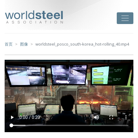
跳
至
worldsteel
Toggle
主
要
内
容
首页
图像
worldsteel_posco_south-korea_hot-rolling_40.mp4