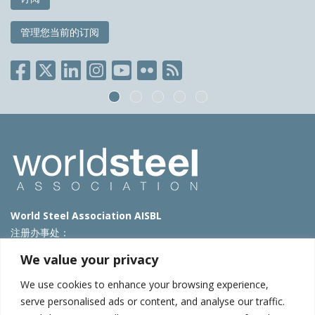
管理您当前的订阅
World Steel Association AISBL
注册办事处：
Avenue de Tervueren 270 – 1150 Brussels – Belgium
We value your privacy
T: +32 2 702 89 00 – E:
steel@worldsteel.org
We use cookies to enhance your browsing experience,
北京代表处
serve personalised ads or content, and analyse our traffic.