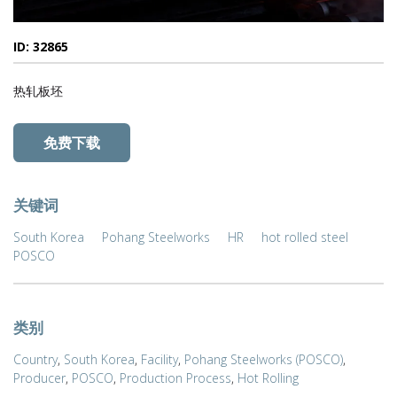
ID: 32865
热轧板坯
免费下载
关键词
South Korea
Pohang Steelworks
HR
hot rolled steel
POSCO
类别
Country
,
South Korea
,
Facility
,
Pohang Steelworks (POSCO)
,
Producer
,
POSCO
,
Production Process
,
Hot Rolling