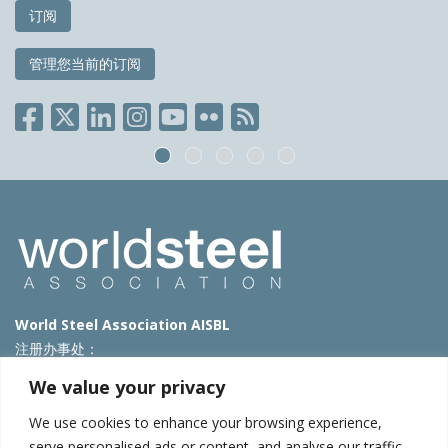
订阅
管理您当前的订阅
World Steel Association AISBL
注册办事处：
Avenue de Tervueren 270 – 1150 Brussels – Belgium
We value your privacy
T: +32 2 702 89 00 – E:
steel@worldsteel.org
We use cookies to enhance your browsing experience,
北京代表处
serve personalised ads or content, and analyse our traffic.