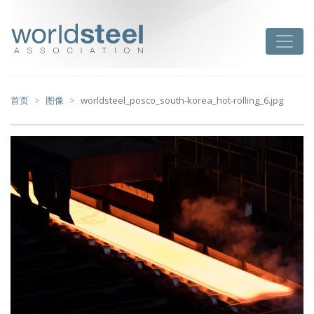
跳
至
worldsteel
Toggle
主
要
内
容
首页
图像
worldsteel_posco_south-korea_hot-rolling_6.jpg