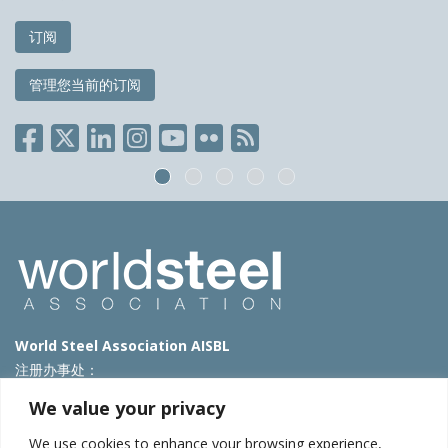
订阅
管理您当前的订阅
World Steel Association AISBL
注册办事处：
Avenue de Tervueren 270 – 1150 Brussels – Belgium
We value your privacy
T: +32 2 702 89 00 – E:
steel@worldsteel.org
We use cookies to enhance your browsing experience,