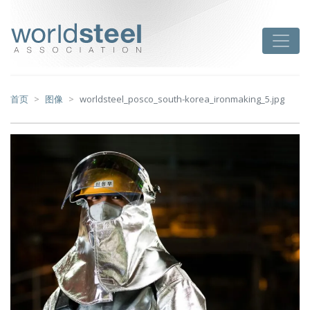
跳
至
worldsteel
Toggle
主
要
内
容
首页
图像
worldsteel_posco_south-korea_ironmaking_5.jpg