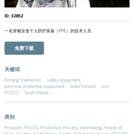
ID: 32852
一名穿戴全套个人防护装备（PPE）的技术人员
免费下载
关键词
Pohang Steelworks
safety equipment
personal protective equipment
blast furnace
iron
POSCO
South Korea
类别
Producer
,
POSCO
,
Production Process
,
Ironmaking
,
People of
Steel
,
Country
,
South Korea
,
Facility
,
Pohang Steelworks (POSCO)