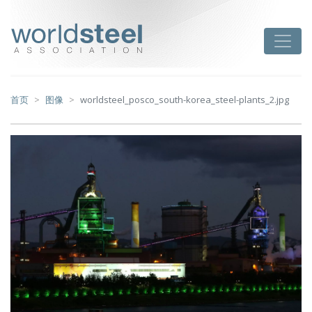
跳
至
worldsteel
Toggle
主
要
内
容
首页
图像
worldsteel_posco_south-korea_steel-plants_2.jpg