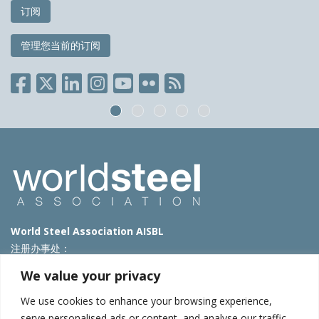
订阅
管理您当前的订阅
World Steel Association AISBL
注册办事处：
Avenue de Tervueren 270 – 1150 Brussels – Belgium
We value your privacy
T: +32 2 702 89 00 – E:
steel@worldsteel.org
We use cookies to enhance your browsing experience,
北京代表处
serve personalised ads or content, and analyse our traffic.