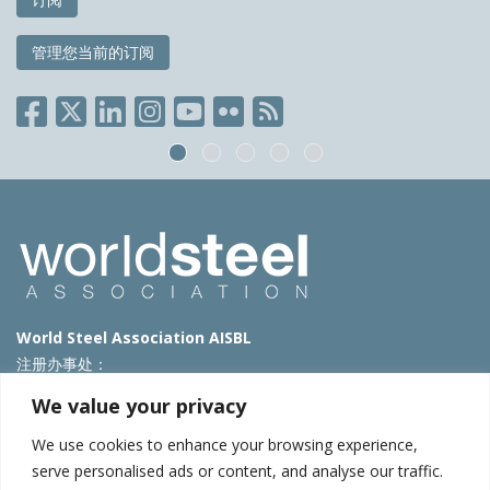
管理您当前的订阅
World Steel Association AISBL
注册办事处：
Avenue de Tervueren 270 – 1150 Brussels – Belgium
We value your privacy
T: +32 2 702 89 00 – E:
steel@worldsteel.org
We use cookies to enhance your browsing experience,
北京代表处
serve personalised ads or content, and analyse our traffic.