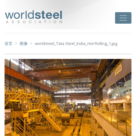
跳
至
worldsteel
Toggle
主
要
内
容
首页
图像
worldsteel_Tata Steel_India_Hot Rolling_1.jpg