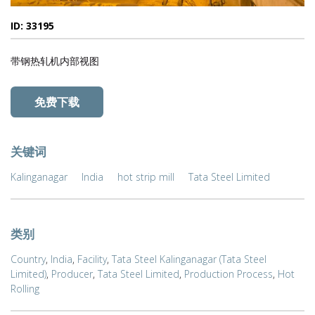
ID: 33195
带钢热轧机内部视图
免费下载
关键词
Kalinganagar
India
hot strip mill
Tata Steel Limited
类别
Country
,
India
,
Facility
,
Tata Steel Kalinganagar (Tata Steel
Limited)
,
Producer
,
Tata Steel Limited
,
Production Process
,
Hot
Rolling