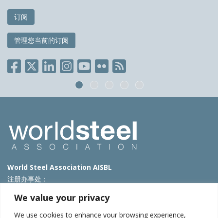
订阅
管理您当前的订阅
World Steel Association AISBL
注册办事处：
Avenue de Tervueren 270 – 1150 Brussels – Belgium
We value your privacy
T: +32 2 702 89 00 – E:
steel@worldsteel.org
We use cookies to enhance your browsing experience,