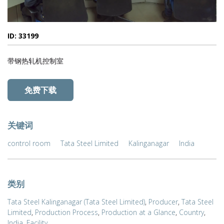
ID: 33199
带钢热轧机控制室
免费下载
关键词
control room
Tata Steel Limited
Kalinganagar
India
类别
Tata Steel Kalinganagar (Tata Steel Limited)
,
Producer
,
Tata Steel
Limited
,
Production Process
,
Production at a Glance
,
Country
,
India
,
Facility