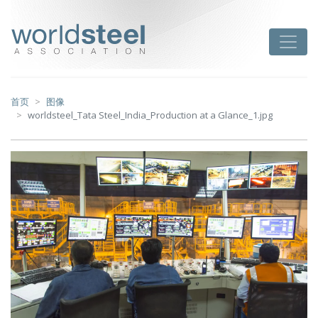
跳
至
worldsteel
Toggle
主
要
内
容
首页
图像
worldsteel_Tata Steel_India_Production at a Glance_1.jpg