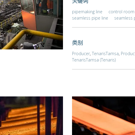
关键词
pipemaking line
control room
seamless pipe line
seamless 
类别
Producer
,
TenarisTamsa
,
Produc
TenarisTamsa (Tenaris)