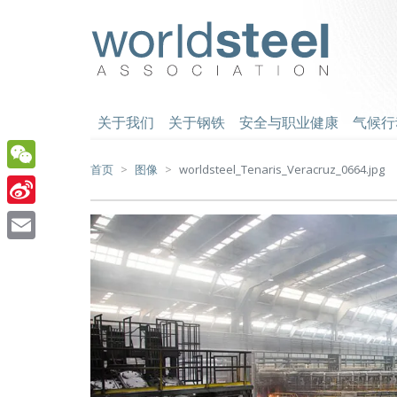
跳
至
worldsteel
主
要
内
容
关于我们
关于钢铁
安全与职业健康
气候行
首页
图像
worldsteel_Tenaris_Veracruz_0664.jpg
WeChat
Sina
Weibo
Email