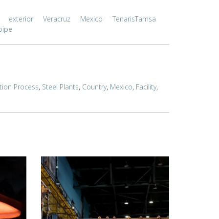
exterior
Veracruz
Mexico
TenarisTamsa
pipe
tion Process
,
Steel Plants
,
Country
,
Mexico
,
Facility
,