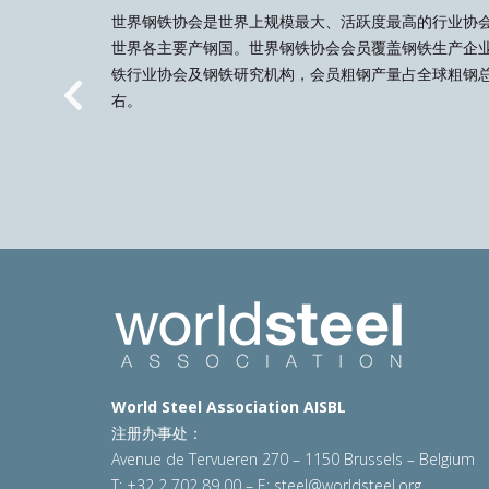
世界钢铁协会是世界上规模最大、活跃度最高的行业协
世界各主要产钢国。世界钢铁协会会员覆盖钢铁生产企
铁行业协会及钢铁研究机构，会员粗钢产量占全球粗钢总
右。
Previous
World Steel Association AISBL
注册办事处：
Avenue de Tervueren 270 – 1150 Brussels – Belgium
T: +32 2 702 89 00 – E:
steel@worldsteel.org