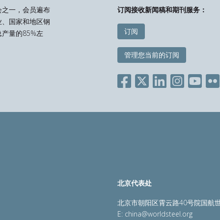
会之一，会员遍布
订阅接收新闻稿和期刊服务：
业、国家和地区钢
订阅
产量的85%左
管理您当前的订阅
北京代表处
北京市朝阳区霄云路40号院国航世
E:
china@worldsteel.org